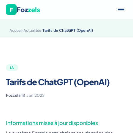
Foz
zels
F
Accueil
›
Actualités
›
Tarifs de ChatGPT (OpenAI)
IA
Tarifs de ChatGPT (OpenAI)
Fozzels
·
18 Jan 2023
Informations mises à jour disponibles