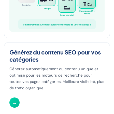
👖👟
→
→
→
👟
Packshot
Lifestyle
Mannequin IA +
tenue
Look complet
⚡ Entièrement automatisé pour l'ensemble de votre catalogue
Générez du contenu SEO pour vos
catégories
Générez automatiquement du contenu unique et
optimisé pour les moteurs de recherche pour
toutes vos pages catégories. Meilleure visibilité, plus
de trafic organique.
→
SEO Catégories
8 pages en ligne