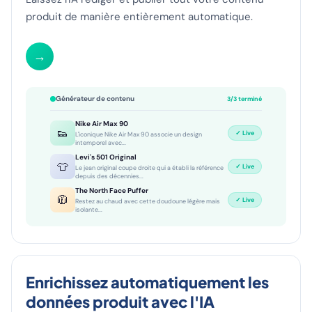
produit de manière entièrement automatique.
→
Générateur de contenu
3/3 terminé
Nike Air Max 90
👟
✓ Live
L'iconique Nike Air Max 90 associe un design
intemporel avec...
Levi's 501 Original
👕
✓ Live
Le jean original coupe droite qui a établi la référence
depuis des décennies...
The North Face Puffer
🧥
✓ Live
Restez au chaud avec cette doudoune légère mais
isolante...
Enrichissez automatiquement les
données produit avec l'IA