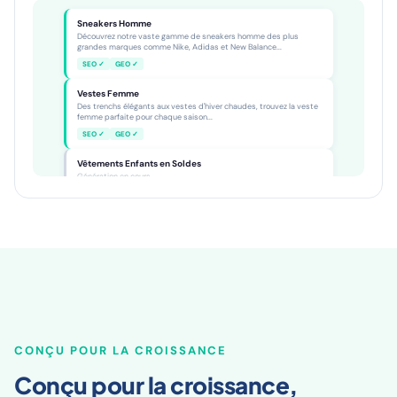
Sneakers Homme
Découvrez notre vaste gamme de sneakers homme des plus
grandes marques comme Nike, Adidas et New Balance...
SEO ✓
GEO ✓
Vestes Femme
Des trenchs élégants aux vestes d'hiver chaudes, trouvez la veste
femme parfaite pour chaque saison...
SEO ✓
GEO ✓
Vêtements Enfants en Soldes
Génération en cours...
CONÇU POUR LA CROISSANCE
Conçu pour la croissance,