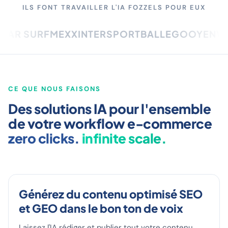
ILS FONT TRAVAILLER L'IA FOZZELS POUR EUX
R SURF
MEXX
INTERSPORT
BALLEGOOYEN
VAN D
CE QUE NOUS FAISONS
Des solutions IA pour l'ensemble
de votre workflow e-commerce
zero clicks.
infinite scale.
Générez du contenu optimisé SEO
et GEO dans le bon ton de voix
Laissez l'IA rédiger et publier tout votre contenu