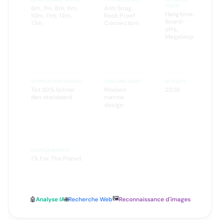
VOOR
6m, 7m, 8m, 9m,
Anti Snag,
Hangtime,
10m, 11m, 12m,
Kook Proof
Board-
13m
Connectors
offs,
Megaloop
GEWICHTSBESPARING
TRAILING EDGE
SEIZOEN
Tot 30% lichter
Modern
2026
dan standaard
narrow
design
DUURZAAMHEID
1% For The Planet
🖼️
🤖
Analyse IA
🌐
Recherche Web
Reconnaissance d'images