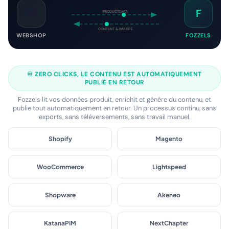
🛒
F
PRODUCTDATA
CONTENT & IMAGES
WEBSHOP
FOZZELS
♾️ ZERO CLICKS, LE CONTENU EST AUTOMATIQUEMENT
PUBLIÉ EN RETOUR
Fozzels lit vos données produit, enrichit et génère du contenu, et
publie tout automatiquement en retour. Un processus continu, sans
exports, sans téléversements, sans travail manuel.
Shopify
Magento
WooCommerce
Lightspeed
Shopware
Akeneo