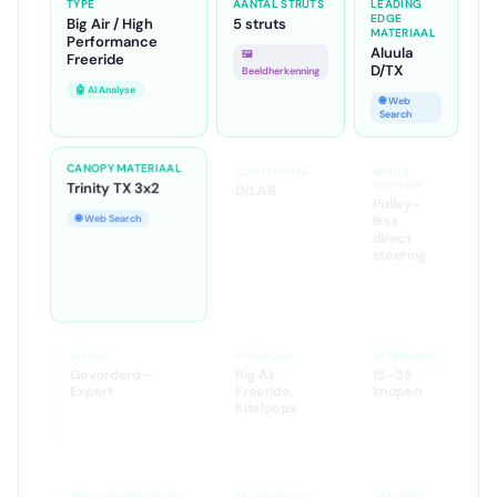
TYPE
AANTAL STRUTS
LEADING
EDGE
Big Air / High
5 struts
MATERIAAL
Performance
Aluula
🖼️
Freeride
D/TX
Beeldherkenning
🤖 AI Analyse
🌐 Web
Search
CANOPY MATERIAAL
CONSTRUCTIE
BRIDLE
SYSTEEM
Trinity TX 3x2
D/LAB
Pulley-
less
🌐 Web Search
🌐 Web Search
direct
steering
🌐 Web
Search
NIVEAU
DISCIPLINE
WINDRANGE
Gevorderd –
Big Air,
15–35
Expert
Freeride,
knopen
Kiteloops
🤖 AI Analyse
BESCHIKBARE MATEN
TECHNOLOGIE
GESCHIKT