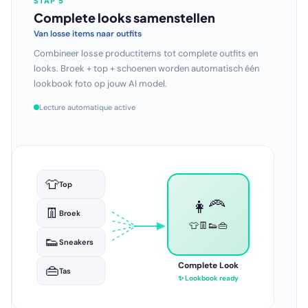
STAP 6
Hele collectie in één run
Schaal zonder grenzen
Genereer professionele beelden voor je volledige catalogus
in één keer. Honderden looks, duizenden variaties — volledig
automatisch.
Lecture automatique active
👩‍🦰👗
🏖️👙
👨🧥
🌆👗
✓
Setfoto
👩👕
🏠🛋️
👨‍🦱👔
🌅👗
👩‍🦱👖
🏔️🧥
👩👟
🌃👜
30
beelden gegenereerd
—
—
—
—
Setfoto's
Lookbook
Sfeerbeelden
Lifestyle