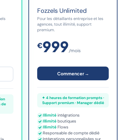
Fozzels Unlimited
nels
Pour les détaillants entreprise et les
agences, tout illimité, support
premium.
999
€
/mois
Commencer →
✦ 4 heures de formation prompts ·
ion
Support premium · Manager dédié
n de
Illimité
intégrations
Illimité
boutiques
Illimité
Flows
Responsable de compte dédié
Intégrations personnalisées sur
la