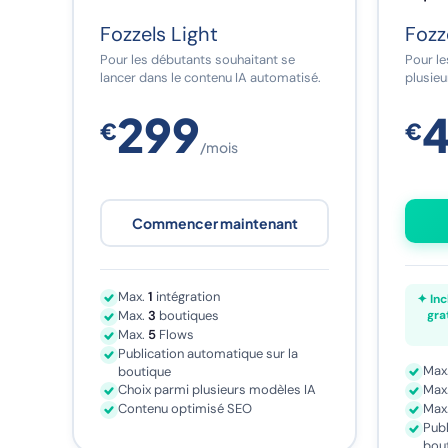
Fozzels Light
Fozz
Pour les débutants souhaitant se
Pour le
lancer dans le contenu IA automatisé.
plusie
299
€
€
/mois
Commencer maintenant
Max.
1
intégration
✦ Inc
Max.
3
boutiques
gra
Max.
5
Flows
Publication automatique sur la
Max
boutique
Choix parmi plusieurs modèles IA
Max
Contenu optimisé SEO
Max
Publ
bou