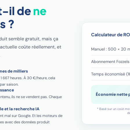
-il de
ne
s ?
Calculateur de RO
uit semble gratuit, mais ça
 actuelle coûte réellement, et
Manuel : 500 × 20 m
.
Abonnement Fozzels 
nes de milliers
Temps économisé (1
1 667 heures. À 30 €/heure, cela
par saison.
issance
Économie nette 
ntenu, ils ne se vendent pas. Chaque
e et la recherche IA
* Basé sur un coût moy
d
nt mal sur Google. Et les moteurs de
ues avec des données produit