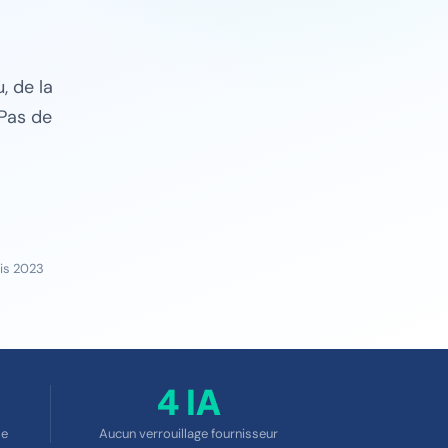
, de la
 Pas de
uis 2023
4 IA
le
Aucun verrouillage fournisseur