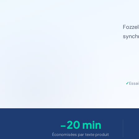
Fozzel
synchr
Essai
−20 min
Économisées par texte produit