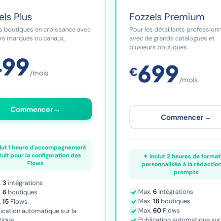
els Plus
Fozzels Premium
s boutiques en croissance avec
Pour les détaillants profession
urs marques ou canaux.
avec de grands catalogues et
plusieurs boutiques.
499
699
€
/mois
/mois
Commencer →
Commencer →
lut 1 heure d'accompagnement
tuit pour la configuration des
✦ Inclut 2 heures de format
Flows
personnalisée à la rédactio
prompts
.
3
intégrations
Max.
6
intégrations
.
6
boutiques
Max.
18
boutiques
.
15
Flows
Max.
60
Flows
ication automatique sur la
tique
Publication automatique sur 