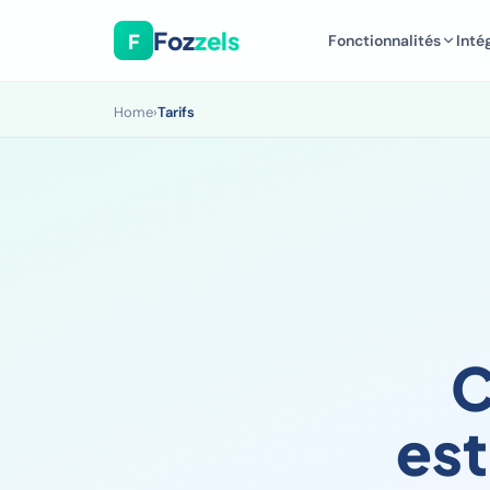
Foz
zels
F
Fonctionnalités
Inté
Home
›
Tarifs
C
est