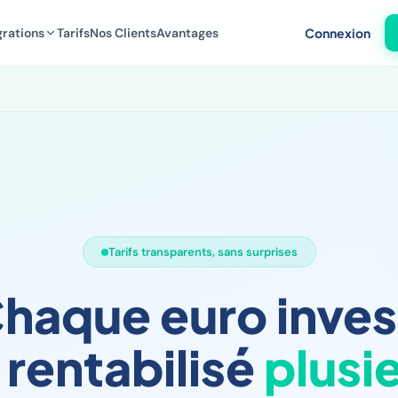
grations
Tarifs
Nos Clients
Avantages
Connexion
Tarifs transparents, sans surprises
haque euro inves
 rentabilisé
plusi