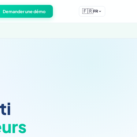
🇫🇷
Demander une démo
FR
ti
eurs