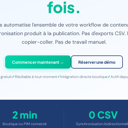
fois.
s automatise l'ensemble de votre workflow de contenu
onisation produit à la publication. Pas d'exports CSV.
copier-coller. Pas de travail manuel.
Commencer maintenant →
Réserver une démo
 gratuit
Résiliable à tout moment
Intégration directe boutique
Actif dep
2 min
0 CSV
Boutique ou PIM connecté
Synchronisation bidirectionnel