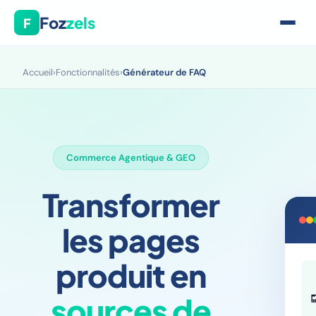
Foz
zels
F
Accueil
›
Fonctionnalités
›
Générateur de FAQ
Commerce Agentique & GEO
Transformer
les pages
produit en
sources de