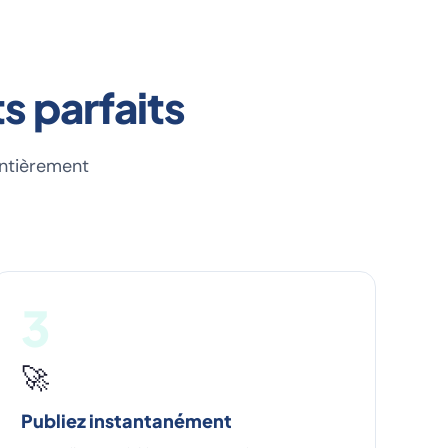
s parfaits
 entièrement
3
🚀
Publiez instantanément