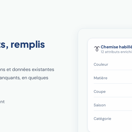
s, remplis
Chemise habil
👔
12 attributs enrichi
Couleur
ons et données existantes
manquants, en quelques
Matière
Coupe
ent
Saison
Catégorie