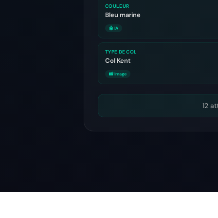
COULEUR
Bleu marine
🤖 IA
TYPE DE COL
Col Kent
📸 Image
12 at