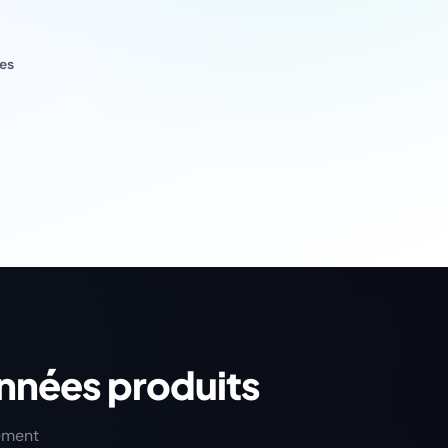
ges
nnées produits
rement