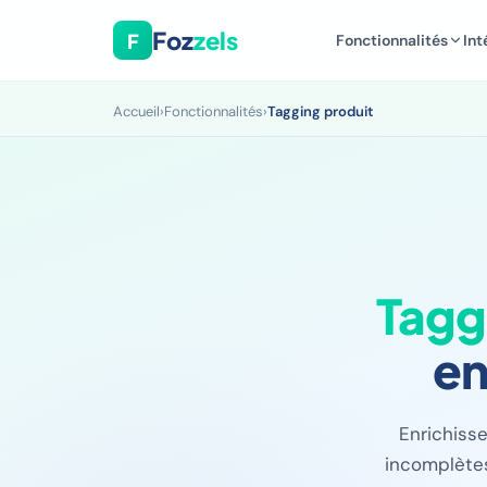
Foz
zels
F
Fonctionnalités
Int
Accueil
›
Fonctionnalités
›
Tagging produit
Tagg
en
Enrichiss
incomplètes