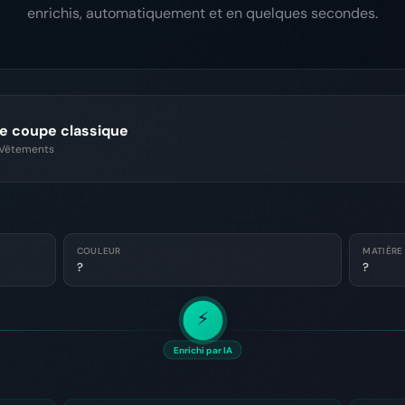
enrichis, automatiquement et en quelques secondes.
e coupe classique
: Vêtements
COULEUR
MATIÈRE
?
?
⚡
Enrichi par IA