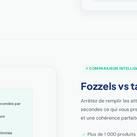
⚡ COMPARAISON INTELLIG
Fozzels vs 
Arrêtez de remplir les at
econdes par
secondes ce qui vous pre
ent
et une cohérence parfait
llimitée
Plus de 1 000 produits
✓