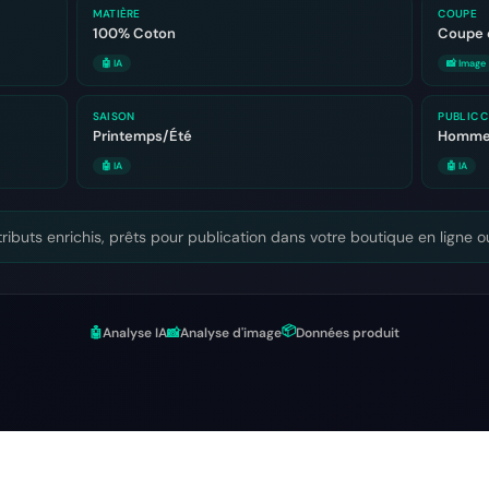
MATIÈRE
COUPE
100% Coton
Coupe 
🤖 IA
📸 Image
SAISON
PUBLIC C
Printemps/Été
Homme
🤖 IA
🤖 IA
tributs enrichis, prêts pour publication dans votre boutique en ligne 
📦
🤖
Analyse IA
📸
Analyse d'image
Données produit