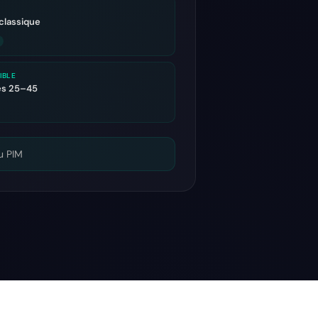
classique
IBLE
s 25–45
ou PIM