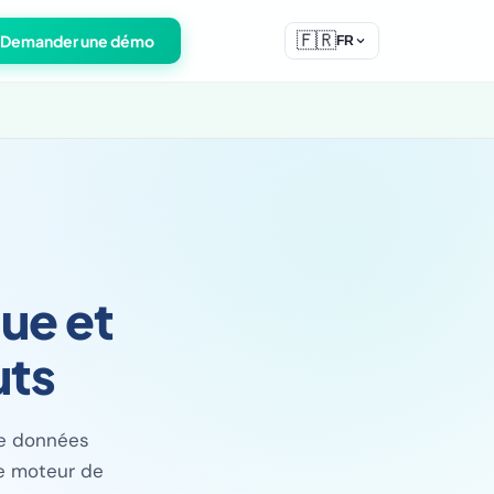
🇫🇷
Demander une démo
FR
ue et
uts
De données
ue moteur de