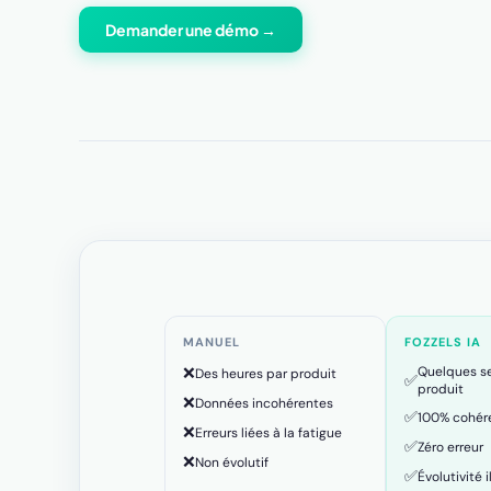
Demander une démo →
MANUEL
FOZZELS IA
❌
Quelques s
Des heures par produit
✅
produit
❌
Données incohérentes
✅
100% cohér
❌
Erreurs liées à la fatigue
✅
Zéro erreur
❌
Non évolutif
✅
Évolutivité i