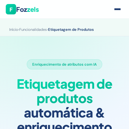
Foz
zels
F
Início
›
Funcionalidades
›
Etiquetagem de Produtos
Enriquecimento de atributos com IA
Etiquetagem de
produtos
automática &
enriquecimento