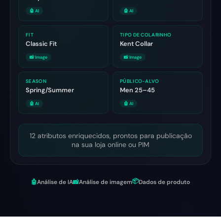
🤖 AI
🤖 AI
FIT
TIPO DE COLARINHO
Classic Fit
Kent Collar
📸 Image
📸 Image
SEASON
PÚBLICO-ALVO
Spring/Summer
Men 25–45
🤖 AI
🤖 AI
12 atributos enriquecidos, prontos para publicação
na sua loja online ou PIM
📦
🤖
Análise de IA
📸
Análise de imagem
Dados de produto