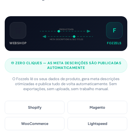
🛒
F
PRODUCTDATA
META DESCRIPTIONS & SEO TITLES
WEBSHOP
FOZZELS
♾️ ZERO CLIQUES — AS META DESCRIÇÕES SÃO PUBLICADAS
AUTOMATICAMENTE
O Fozzels lê os seus dados de produto, gera meta descrições
otimizadas e publica tudo de volta automaticamente. Sem
exportações, sem uploads, sem trabalho manual.
Shopify
Magento
WooCommerce
Lightspeed