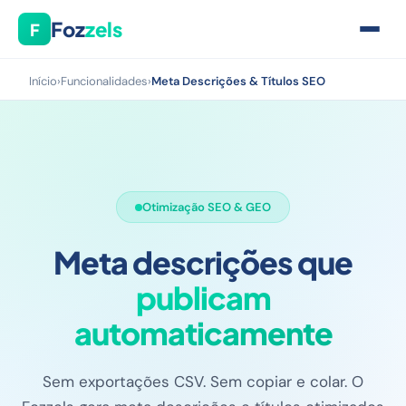
Foz
zels
F
Início
›
Funcionalidades
›
Meta Descrições & Títulos SEO
Otimização SEO & GEO
Meta descrições que
publicam
automaticamente
Sem exportações CSV. Sem copiar e colar. O