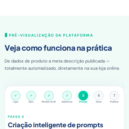
🖥️ PRÉ-VISUALIZAÇÃO DA PLATAFORMA
Veja como funciona na prática
De dados de produto a meta descrição publicada —
totalmente automatizado, diretamente na sua loja online.
✓
✓
✓
✓
5
6
7
Ligar
Sync
Modelo de IA
Selecionar
Prompt
Gerar
Publicar
Pil
PASSO 5
Criação inteligente de prompts