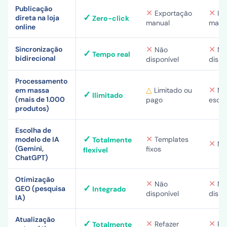
Publicação
✕
✕
Exportação
Int
✓
direta na loja
Zero-click
manual
manu
online
✕
✕
Sincronização
Não
Nã
✓
Tempo real
bidirecional
disponível
dispo
Processamento
✕
△
em massa
Limitado ou
Nã
✓
Ilimitado
(mais de 1.000
pago
escal
produtos)
Escolha de
✓
✕
modelo de IA
Templates
Totalmente
✕
N/
(Gemini,
fixos
flexível
ChatGPT)
Otimização
✕
✕
Não
Nã
✓
GEO (pesquisa
Integrado
disponível
dispo
IA)
Atualização
✓
✕
✕
Refazer
Ref
Totalmente