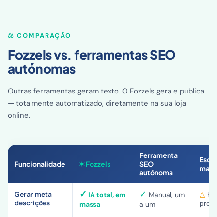
⚖️ COMPARAÇÃO
Fozzels vs. ferramentas SEO
autónomas
Outras ferramentas geram texto. O Fozzels gera e publica
— totalmente automatizado, diretamente na sua loja
online.
Ferramenta
Escri
Funcionalidade
✶ Fozzels
SEO
manu
autónoma
✓
✓
△
Gerar meta
Hor
IA total, em
Manual, um
descrições
prod
massa
a um