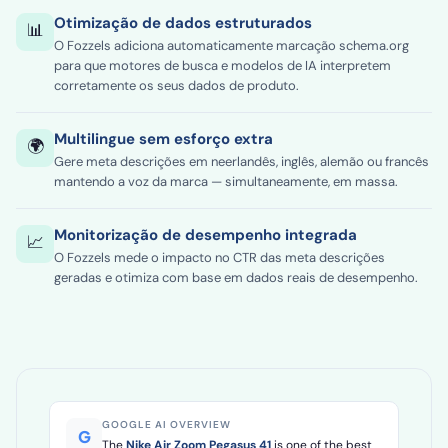
Otimização de dados estruturados
📊
O Fozzels adiciona automaticamente marcação schema.org
para que motores de busca e modelos de IA interpretem
corretamente os seus dados de produto.
Multilingue sem esforço extra
🌍
Gere meta descrições em neerlandês, inglês, alemão ou francês
mantendo a voz da marca — simultaneamente, em massa.
Monitorização de desempenho integrada
📈
O Fozzels mede o impacto no CTR das meta descrições
geradas e otimiza com base em dados reais de desempenho.
GOOGLE AI OVERVIEW
G
The
Nike Air Zoom Pegasus 41
is one of the best