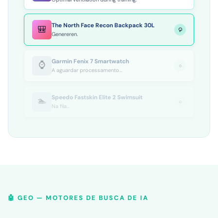
The North Face Recon Backpack 30L
🎒
⟳
Genereren...
Garmin Fenix 7 Smartwatch
⌚
○
A aguardar processamento...
Speedo Fastskin Elite 2 Swimsuit
🏊
○
Na fila...
🤖 GEO — MOTORES DE BUSCA DE IA