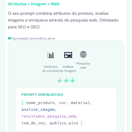
Atributos + Imagem + Web
O seu prompt combina atributos do produto, analisa
imagens e enriquece através de pesquisa web. Otimizado
para SEO e GEO.
Reprodução automática ativa
🌐
📊
🖼️
Pesquisa
Atributos
Análise
web
do produto
de imagem
↓ ↓ ↓
PROMPT ENRIQUECIDO
{
nome_produto, cor, material,
analise_imagem
,
resultados_pesquisa_web
,
tom_de_voz, publico_alvo
}