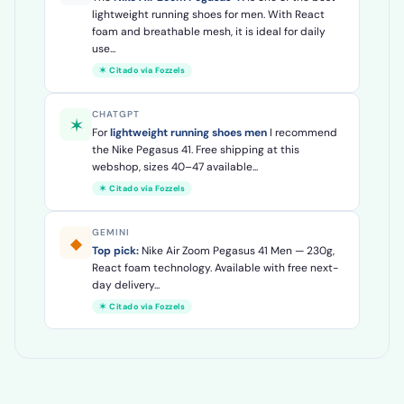
lightweight running shoes for men. With React
foam and breathable mesh, it is ideal for daily
use...
✶ Citado via Fozzels
CHATGPT
✶
For
lightweight running shoes men
I recommend
the Nike Pegasus 41. Free shipping at this
webshop, sizes 40–47 available...
✶ Citado via Fozzels
GEMINI
◆
Top pick:
Nike Air Zoom Pegasus 41 Men — 230g,
React foam technology. Available with free next-
day delivery...
✶ Citado via Fozzels