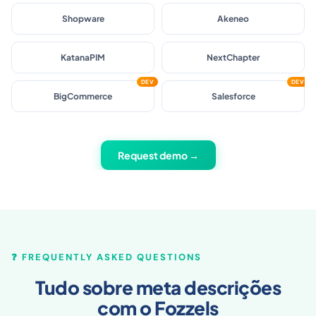
Shopware
Akeneo
KatanaPIM
NextChapter
DEV
DEV
BigCommerce
Salesforce
Request demo →
❓ FREQUENTLY ASKED QUESTIONS
Tudo sobre meta descrições
com o Fozzels