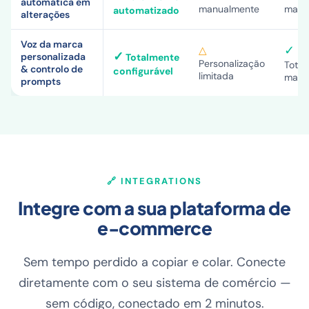
automática em
manualmente
manu
automatizado
alterações
Voz da marca
✓
△
✓
personalizada
Totalmente
Personalização
Total
& controlo de
configurável
limitada
manu
prompts
🔗 INTEGRATIONS
Integre com a sua plataforma de
e-commerce
Sem tempo perdido a copiar e colar. Conecte
diretamente com o seu sistema de comércio —
sem código, conectado em 2 minutos.