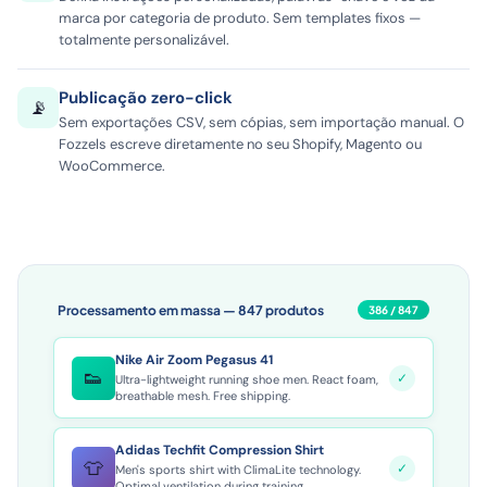
marca por categoria de produto. Sem templates fixos —
totalmente personalizável.
Publicação zero-click
📡
Sem exportações CSV, sem cópias, sem importação manual. O
Fozzels escreve diretamente no seu Shopify, Magento ou
WooCommerce.
Processamento em massa — 847 produtos
391 / 847
Nike Air Zoom Pegasus 41
👟
✓
Ultra-lightweight running shoe men. React foam,
breathable mesh. Free shipping.
Adidas Techfit Compression Shirt
👕
✓
Men's sports shirt with ClimaLite technology.
Optimal ventilation during training.