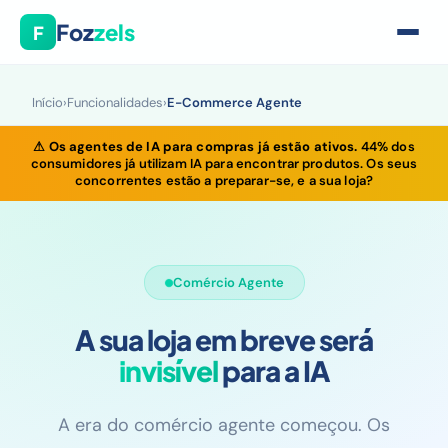
Foz
zels
F
Início
›
Funcionalidades
›
E-Commerce Agente
⚠
Os agentes de IA para compras já estão ativos.
44% dos
consumidores já utilizam IA para encontrar produtos. Os seus
concorrentes estão a preparar-se, e a sua loja?
Comércio Agente
A sua loja em breve será
invisível
para a IA
A era do comércio agente começou. Os