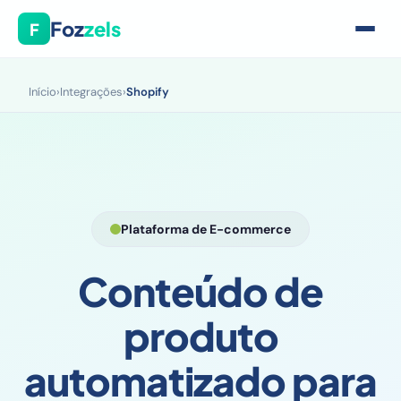
Foz
zels
F
Início
›
Integrações
›
Shopify
Plataforma de E-commerce
Conteúdo de
produto
automatizado para