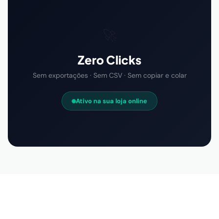
🚀
Zero Clicks
Sem exportações · Sem CSV · Sem copiar e colar
Ativo na sua loja online