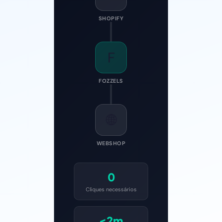
SHOPIFY
F
FOZZELS
🌐
WEBSHOP
0
Cliques necessários
<2m