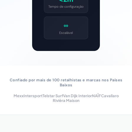
Tempo de configuração
∞
Escalável
Confiado por mais de 100 retalhistas e marcas nos Países
Baixos
Mexx
Intersport
Telstar Surf
Van Dijk Interior
NAÏF
Cavallaro
Rivièra Maison