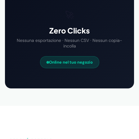
🚀
Zero Clicks
Nessuna esportazione · Nessun CSV · Nessun copia-
incolla
Online nel tuo negozio