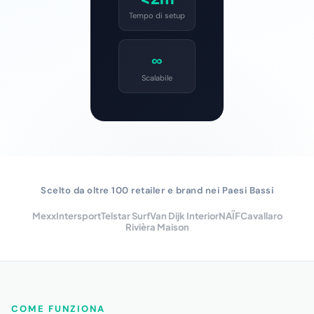
Tempo di setup
∞
Scalabile
Scelto da oltre 100 retailer e brand nei Paesi Bassi
Mexx
Intersport
Telstar Surf
Van Dijk Interior
NAÏF
Cavallaro
Rivièra Maison
COME FUNZIONA