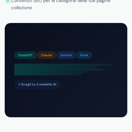
Contenuti SEO per le categorie delle tue pagine
collezione
ChatGPT
Claude
Gemini
Grok
⚡ Scegli tu il modello AI