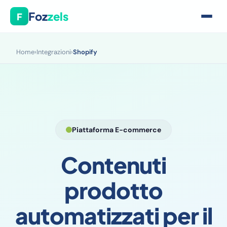
Foz
zels
F
Home
›
Integrazioni
›
Shopify
Piattaforma E-commerce
Contenuti
prodotto
automatizzati per il