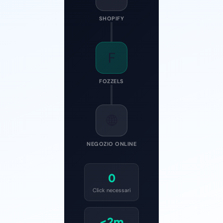
SHOPIFY
F
FOZZELS
🌐
NEGOZIO ONLINE
0
Click necessari
<2m