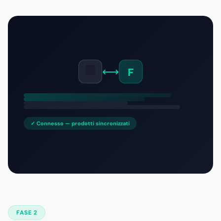
🟧
⟷
F
✓ Connesso — prodotti sincronizzati
FASE 2