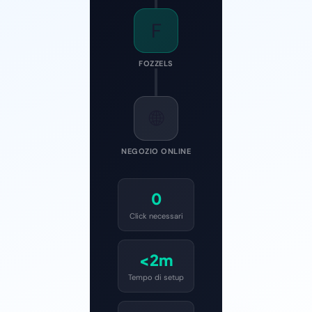
F
FOZZELS
🌐
NEGOZIO ONLINE
0
Click necessari
<2m
Tempo di setup