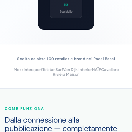
∞
Scalabile
Scelto da oltre 100 retailer e brand nei Paesi Bassi
Mexx
Intersport
Telstar Surf
Van Dijk Interior
NAÏF
Cavallaro
Rivièra Maison
COME FUNZIONA
Dalla connessione alla
pubblicazione — completamente