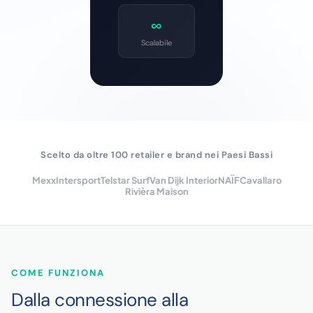
∞
Scalabile
Scelto da oltre 100 retailer e brand nei Paesi Bassi
Mexx
Intersport
Telstar Surf
Van Dijk Interior
NAÏF
Cavallaro
Rivièra Maison
COME FUNZIONA
Dalla connessione alla