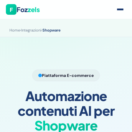
Foz
zels
F
Home
›
Integrazioni
›
Shopware
Piattaforma E-commerce
Automazione
contenuti AI per
Shopware