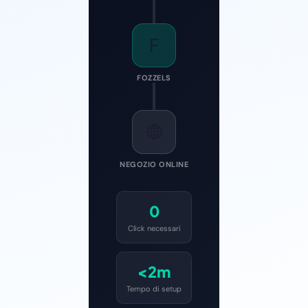
F
FOZZELS
🌐
NEGOZIO ONLINE
0
Click necessari
<2m
Tempo di setup