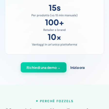
15
s
Per prodotto (vs 15 min manuale)
100
+
Retailer e brand
10
x
Vantaggi in un’unica piattaforma
Richiedi una demo →
Inizia ora
✦ PERCHÉ FOZZELS