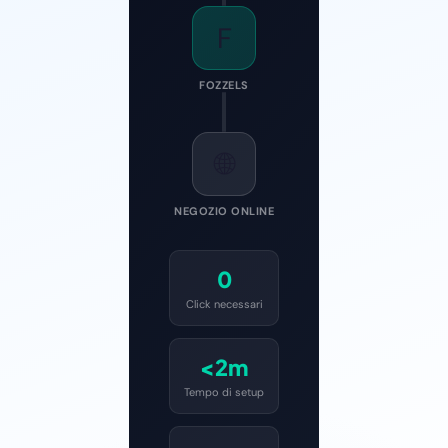
F
FOZZELS
🌐
NEGOZIO ONLINE
0
Click necessari
<2m
Tempo di setup