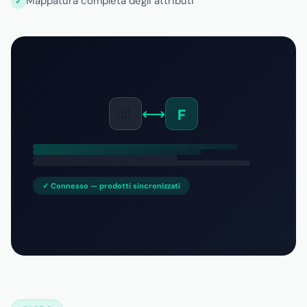
Mappatura completa degli attributi
📊
⟷
F
✓ Connesso — prodotti sincronizzati