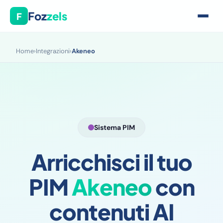
Foz
zels
F
Home
›
Integrazioni
›
Akeneo
Sistema PIM
Arricchisci il tuo
PIM
Akeneo
con
contenuti AI