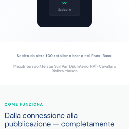
∞
Scalabile
Scelto da oltre 100 retailer e brand nei Paesi Bassi
Mexx
Intersport
Telstar Surf
Van Dijk Interior
NAÏF
Cavallaro
Rivièra Maison
COME FUNZIONA
Dalla connessione alla
pubblicazione — completamente