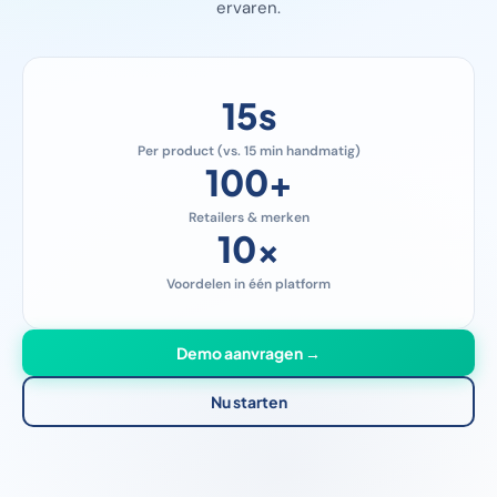
ervaren.
15
s
Per product (vs. 15 min handmatig)
100
+
Retailers & merken
10
x
Voordelen in één platform
Demo aanvragen →
Nu starten