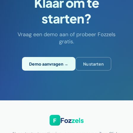
Klaar om te
starten?
Vraag een demo aan of probeer Fozzels
gratis.
Demo aanvragen →
Nu starten
Foz
zels
F