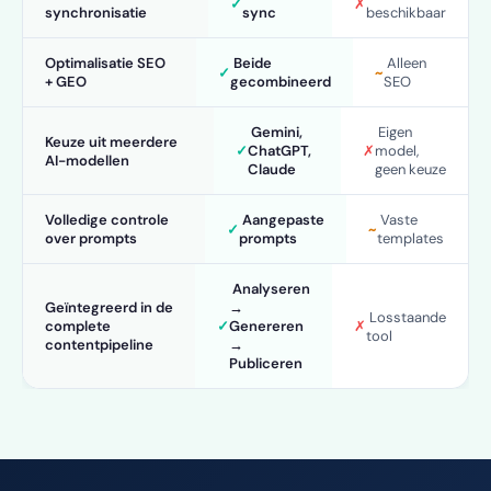
✓
✗
synchronisatie
sync
beschikbaar
Optimalisatie SEO
Beide
Alleen
✓
~
+ GEO
gecombineerd
SEO
Gemini,
Eigen
Keuze uit meerdere
✓
ChatGPT,
✗
model,
AI-modellen
Claude
geen keuze
Volledige controle
Aangepaste
Vaste
✓
~
over prompts
prompts
templates
Analyseren
Geïntegreerd in de
→
Losstaande
complete
✓
Genereren
✗
tool
contentpipeline
→
Publiceren