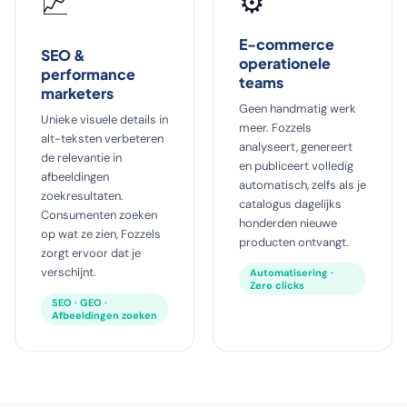
⚙️
📈
E-commerce
SEO &
operationele
performance
teams
marketers
Geen handmatig werk
Unieke visuele details in
meer. Fozzels
alt-teksten verbeteren
analyseert, genereert
de relevantie in
en publiceert volledig
afbeeldingen
automatisch, zelfs als je
zoekresultaten.
catalogus dagelijks
Consumenten zoeken
honderden nieuwe
op wat ze zien, Fozzels
producten ontvangt.
zorgt ervoor dat je
verschijnt.
Automatisering ·
Zero clicks
SEO · GEO ·
Afbeeldingen zoeken