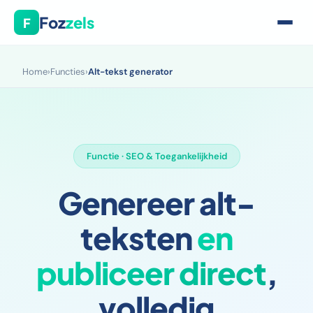
Foz
zels
F
Home
›
Functies
›
Alt-tekst generator
Functie · SEO & Toegankelijkheid
Genereer alt-
teksten
en
publiceer direct
,
volledig