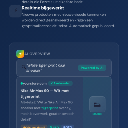
details die Fozzels uit elke foto haalt.
Realtime bijgewerkt
⚡
Nieuwe producten, met nieuwe visuele kenmerken,
worden direct geanalyseerd en krijgen een
geoptimaliseerde alt-tekst. Automatisch gepubliceerd.
✦
AI OVERVIEW
“white tiger print nike
🔍
Powered by AI
sneaker”
yourstore.com
✓ Aanbevolen
Nike Air Max 90 — Wit met
tijgerprint
👟
Alt-tekst: “Witte Nike Air Max 90
sneaker met
tijgerprint
overlay,
mesh bovenwerk, gouden swoosh-
MATCH
detail”
🌐 GEO
👁 Visueel detail
🔍 SEO