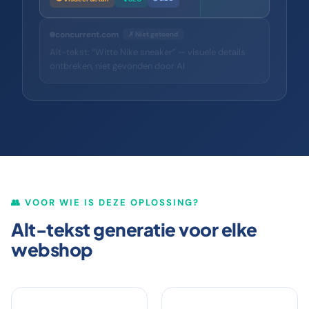
concurrent.com
✗ Niet getoond
Alt-tekst: “Witte Nike sneaker” — visuele details
ontbreken, niet gevonden door AI
👥 VOOR WIE IS DEZE OPLOSSING?
Alt-tekst generatie voor elke
webshop