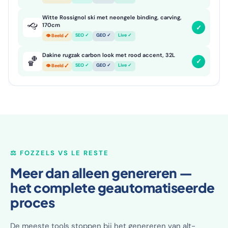
Witte Rossignol ski met neongele binding, carving,
🙙
170cm
✓
SEO ✓
GEO ✓
Live ✓
👁 Beeld ✓
Dakine rugzak carbon look met rood accent, 32L
🏀
✓
SEO ✓
GEO ✓
Live ✓
👁 Beeld ✓
⚖️ FOZZELS VS LE RESTE
Meer dan alleen genereren —
het complete geautomatiseerde
proces
De meeste tools stoppen bij het genereren van alt-