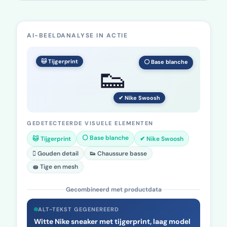
AI-BEELDANALYSE IN ACTIE
🐱 Tijgerprint
⚪ Base blanche
👟
✔ Nike Swoosh
GEDETECTEERDE VISUELE ELEMENTEN
⚪ Base blanche
🐱 Tijgerprint
✔ Nike Swoosh
👟 Chaussure basse
🋹 Gouden detail
🧽 Tige en mesh
Gecombineerd met productdata
ALT-TEKST GEGENEREERD
Witte Nike sneaker met tijgerprint, laag model