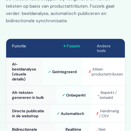
teksten op basis van productattributen. Fozzels gaat
verder: beeldanalyse, automatisch publiceren en
bidirectionele synchronisatie.
Functie
✦ Fozzels
Andere
tools
AI-
beeldanalyse
Alleen
✓
Geïntegreerd
✗
(visuele
productattributen
details)
Alt-teksten
Beperkt /
✓
Onbeperkt
~
genereren in bulk
betaald
Directe publicatie
Handmatig
✓
Automatisch
✗
in de webshop
/ CSV
Bidirectionele
Realtime
Niet