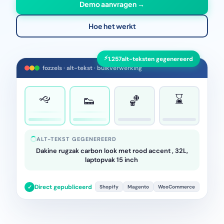
Demo aanvragen →
Hoe het werkt
⚡
1.258
alt-teksten gegenereerd
fozzels · alt-tekst · bulkverwerking
🙙
⌛
👟
🏀
ALT-TEKST GEGENEREERD
Dakine rugzak carbon look met rood accent , 32L,
lapto
Direct gepubliceerd
✓
Shopify
Magento
WooCommerce