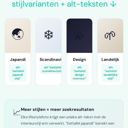
stijlvarianten + alt-teksten ↓
🌏
❄️
💫
🌱
Japandi
Scandinavisch
Design
Landelijk
alt:
alt: “eettafel
alt:
alt:
“eettafel
scandinavisch”
“eettafel
“eettafel
japandi
design
landelijke
stijl”
interieur”
stijl”
Meer stijlen = meer zoekresultaten
📈
Elke lifestylefoto krijgt een unieke alt-tekst met de
interieurstijl erin verwerkt. “Eettafel japandi” bereikt een