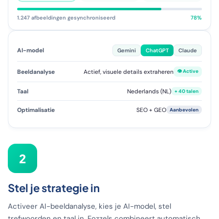
1.247 afbeeldingen gesynchroniseerd
78%
AI-model
Gemini
ChatGPT
Claude
Beeldanalyse
Actief, visuele details extraheren
👁 Active
Taal
Nederlands (NL)
+ 40 talen
Optimalisatie
SEO + GEO
Aanbevolen
2
Stel je strategie in
Activeer AI-beeldanalyse, kies je AI-model, stel
trefwoorden en taal in. Fozzels combineert automatisch