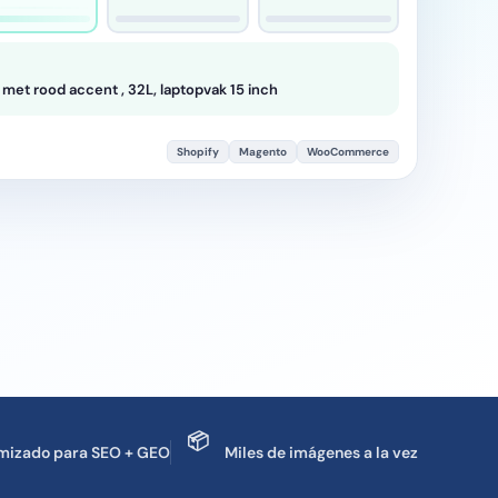
met rood accent , 32L, laptopvak 15 inch
Shopify
Magento
WooCommerce
📦
mizado para SEO + GEO
Miles de imágenes a la vez