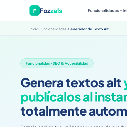
Foz
zels
F
Funcionalidades
In
Inicio
›
Funcionalidades
›
Generador de Texto Alt
Funcionalidad · SEO & Accesibilidad
Genera textos alt
publícalos al insta
totalmente autom