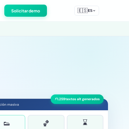
🇪🇸
Solicitar demo
ES
⚡
1.261
textos alt generados
cución masiva
⌛
👟
🏀