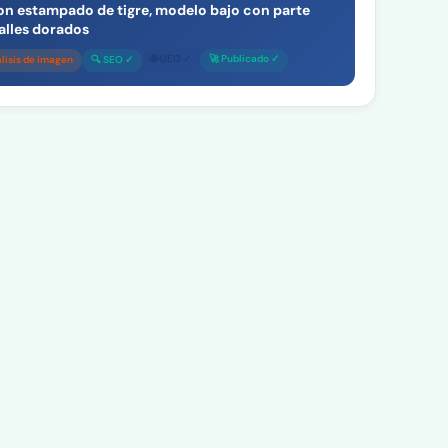
con estampado de tigre, modelo bajo con parte
talles dorados
🌐 GEO ✓
🚀 Publicado ✓
álisis de imagen
🔍 SEO ✓