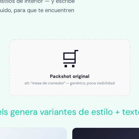
stilos de interior — y escribe
luido, para que te encuentren
🛒
Packshot original
alt: “mesa de comedor” — genérico, poca visibilidad
ls genera variantes de estilo + text