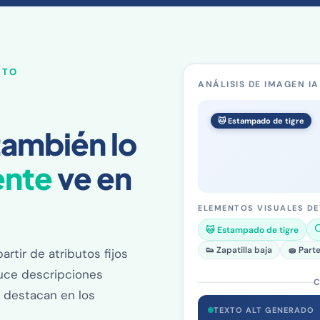
CTO
ANÁLISIS DE IMAGEN I
🐱 Estampado de tigre
también lo
ente
ve en
ELEMENTOS VISUALES D
⚪
🐱 Estampado de tigre
👟 Zapatilla baja
🧽 Part
rtir de atributos fijos
duce descripciones
C
 destacan en los
TEXTO ALT GENERADO