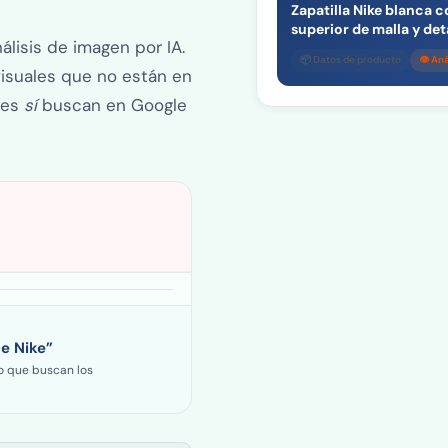
Zapatilla Nike blanca 
superior de malla y de
álisis de imagen por IA.
📦 Datos de producto
👁 An
visuales que no están en
res
sí
buscan en Google
e Nike”
lo que buscan los