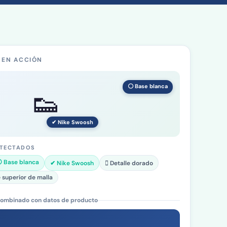
A EN ACCIÓN
⚪ Base blanca
👟
✔ Nike Swoosh
ETECTADOS
 Base blanca
✔ Nike Swoosh
🋹 Detalle dorado
e superior de malla
ombinado con datos de producto