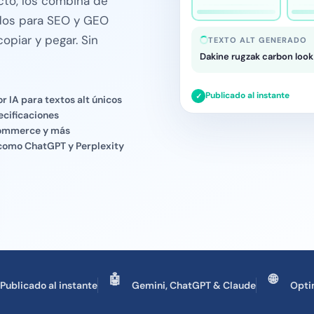
cto, los combina de
ados para SEO y GEO
opiar y pegar. Sin
TEXTO ALT GENERADO
Dakine rugzak carbon look 
Publicado al instante
✓
 IA para textos alt únicos
ecificaciones
Commerce y más
como ChatGPT y Perplexity
🤖
🌐
Publicado al instante
Gemini, ChatGPT & Claude
Opti