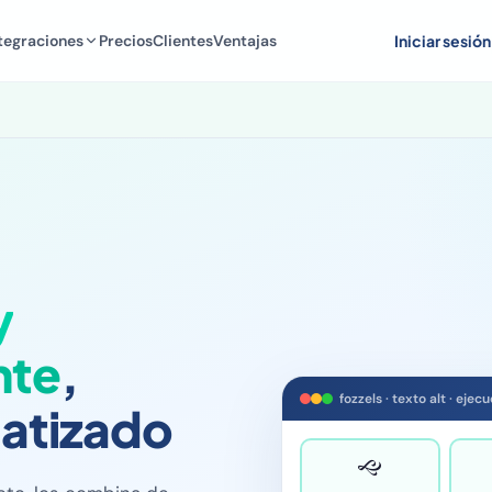
tegraciones
Precios
Clientes
Ventajas
Iniciar sesión
y
nte
,
fozzels · texto alt · eje
atizado
🙙