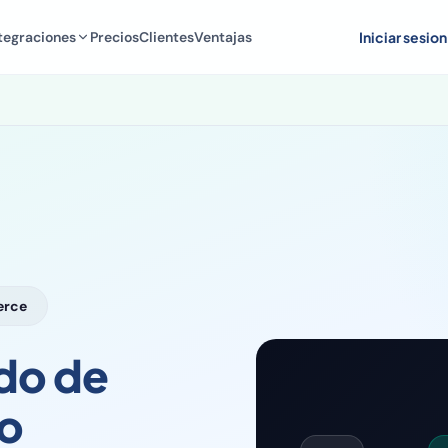
tegraciones
Precios
Clientes
Ventajas
Iniciar sesion
erce
do de
o