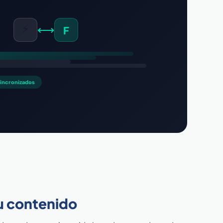
⚡
⟷
F
incronizados
tu contenido