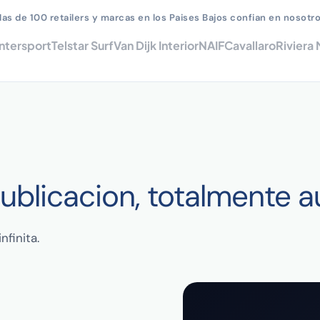
as de 100 retailers y marcas en los Paises Bajos confian en nosotr
Intersport
Telstar Surf
Van Dijk Interior
NAIF
Cavallaro
Riviera
publicacion, totalmente 
nfinita.