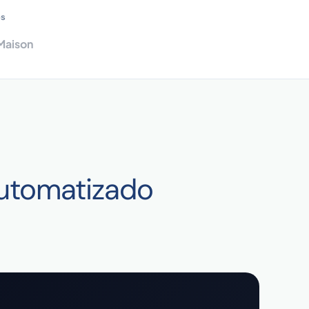
os
 Maison
automatizado