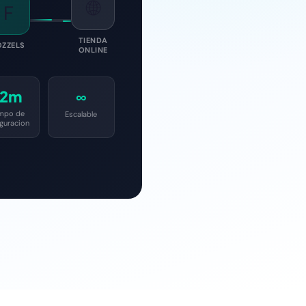
🌐
F
TIENDA
OZZELS
ONLINE
2m
∞
mpo de
Escalable
iguracion