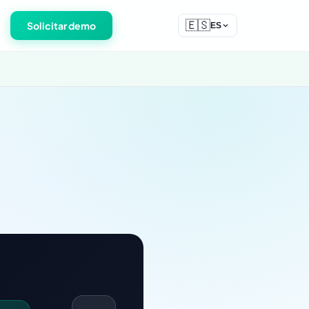
🇪🇸
Solicitar demo
ES