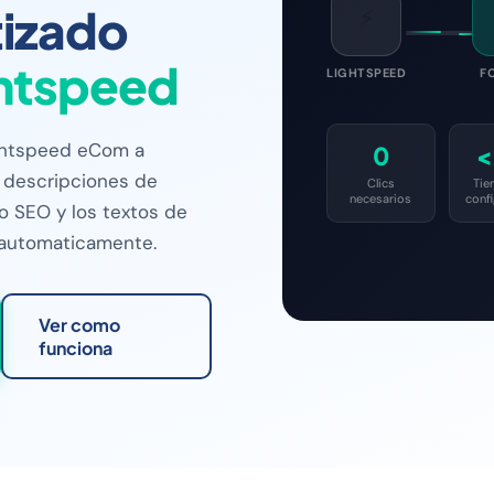
izado
⚡
htspeed
LIGHTSPEED
F
ghtspeed eCom a
0
<
s descripciones de
Clics
Tie
necesarios
conf
o SEO y los textos de
 automaticamente.
Ver como
funciona