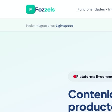
Foz
zels
F
Funcionalidades
In
Inicio
›
Integraciones
›
Lightspeed
Plataforma E-comm
Conteni
product