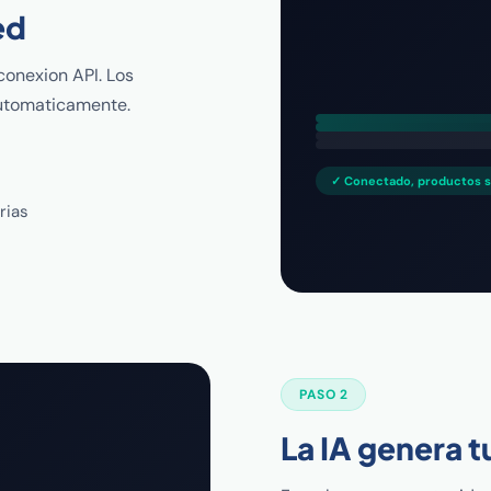
ed
conexion API. Los
automaticamente.
✓ Conectado, productos s
rias
PASO 2
La IA genera 