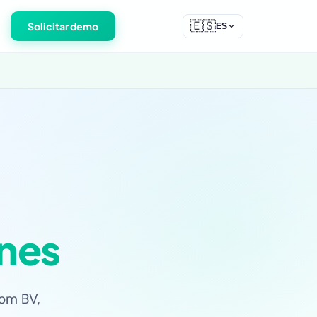
🇪🇸
Solicitar demo
ES
nes
com BV,