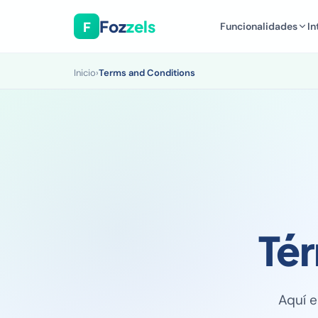
Foz
zels
F
Funcionalidades
In
Inicio
›
Terms and Conditions
Té
Aquí e