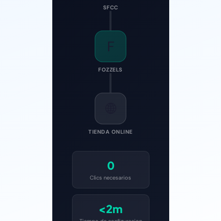
SFCC
F
FOZZELS
🌐
TIENDA ONLINE
0
Clics necesarios
<2m