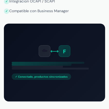
Integracion OCAPI / SCAPI
Compatible con Business Manager
☁️
⟷
F
✓ Conectado, productos sincronizados