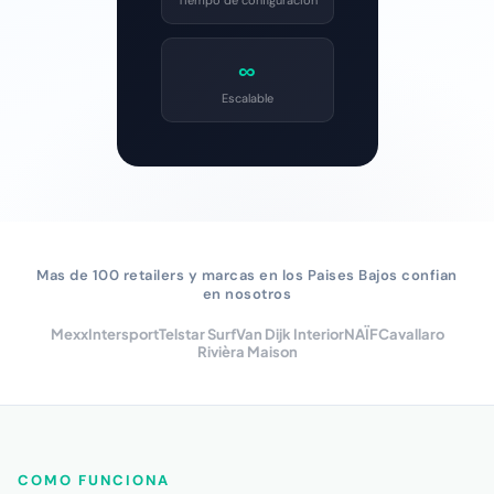
Tiempo de configuracion
∞
Escalable
Mas de 100 retailers y marcas en los Paises Bajos confian
en nosotros
Mexx
Intersport
Telstar Surf
Van Dijk Interior
NAÏF
Cavallaro
Rivièra Maison
COMO FUNCIONA