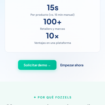
15
s
Por producto (vs. 15 min manual)
100
+
Retailers y marcas
10
x
Ventajas en una plataforma
Solicitar demo →
Empezar ahora
✦ POR QUÉ FOZZELS