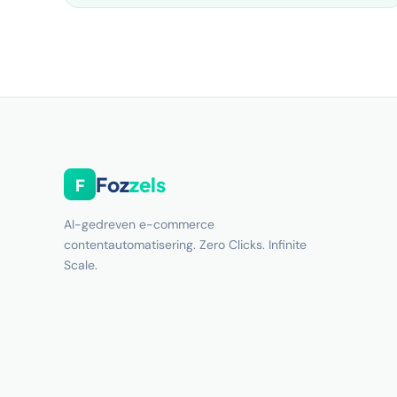
Foz
zels
F
AI-gedreven e-commerce
contentautomatisering. Zero Clicks. Infinite
Scale.