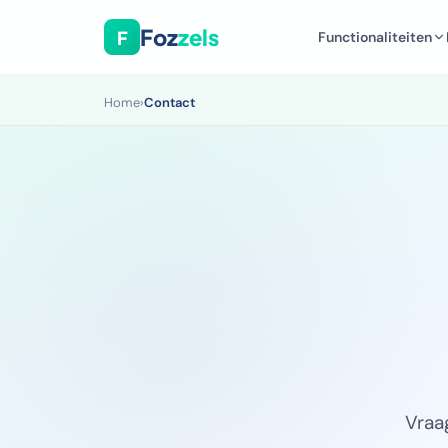
Foz
zels
F
Functionaliteiten
Home
›
Contact
Vraa