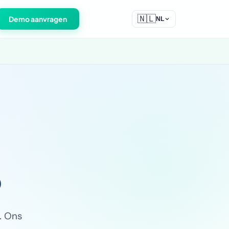
🇳🇱
Demo aanvragen
NL
p
. Ons