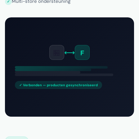
Multi-store ondersteuning
🏪
⟷
F
✓ Verbonden — producten gesynchroniseerd