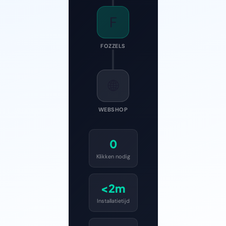
F
FOZZELS
🌐
WEBSHOP
0
Klikken nodig
<2m
Installatietijd