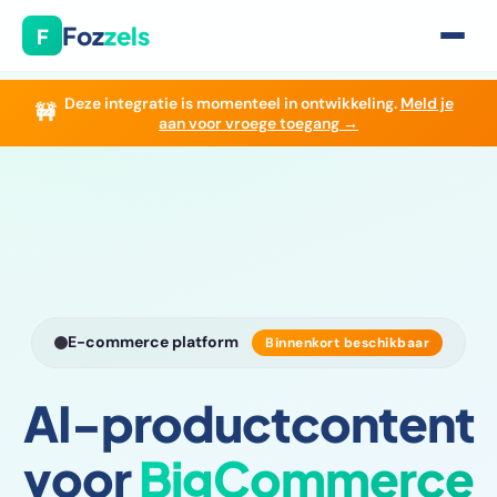
Foz
zels
F
Deze integratie is momenteel in ontwikkeling.
Meld je
🚧
Home
›
Integraties
›
BigCommerce
aan voor vroege toegang →
E-commerce platform
Binnenkort beschikbaar
AI-productcontent
voor
BigCommerce