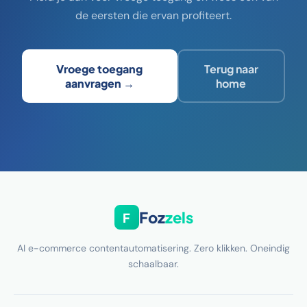
de eersten die ervan profiteert.
Vroege toegang
Terug naar
aanvragen →
home
Foz
zels
F
AI e-commerce contentautomatisering. Zero klikken. Oneindig
schaalbaar.