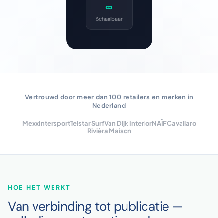
∞
Schaalbaar
Vertrouwd door meer dan 100 retailers en merken in
Nederland
Mexx
Intersport
Telstar Surf
Van Dijk Interior
NAÏF
Cavallaro
Rivièra Maison
HOE HET WERKT
Van verbinding tot publicatie —