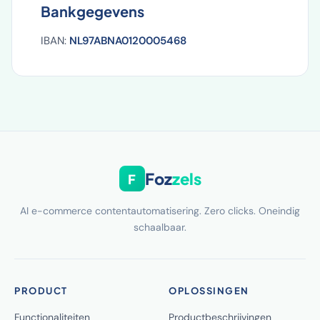
Bankgegevens
IBAN:
NL97ABNA0120005468
Foz
zels
F
AI e-commerce contentautomatisering. Zero clicks. Oneindig
schaalbaar.
PRODUCT
OPLOSSINGEN
Functionaliteiten
Productbeschrijvingen