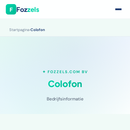
Foz
zels
F
Startpagina
›
Colofon
✦ FOZZELS.COM BV
Colofon
Bedrijfsinformatie