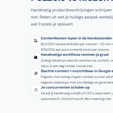
Handmatig productbeschrijvingen schrijven li
niet. Reken uit wat je huidige aanpak werkelij
wat Fozzels je oplevert.
Contentkosten lopen in de tienduizenden
📝
Bij 5.000 nieuwe artikelen per seizoen × 20 min =
€50.000 aan pure contentkosten per seizoen.
Handmatige workflows remmen je groei
🐌
Zolang nieuwe producten wachten op content, ve
tekst is een dag zonder conversies.
Slechte content = onzichtbaar in Google 
🔎
Pagina's met weinig of geen content scoren sle
negeren webshops met onvolledige en generieke
Je concurrenten schalen op
⚠️
Terwijl jij handmatig schrijft of CSV's exporteert
automatisch. De kloof wordt elke maand groter.