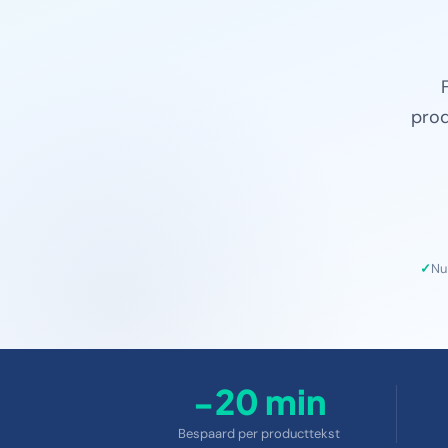
prod
Nu
−20 min
Bespaard per producttekst