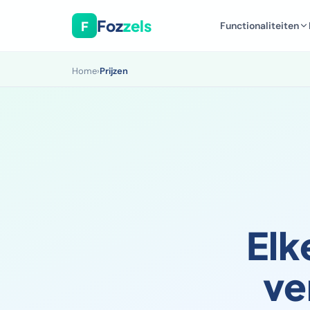
Foz
zels
F
Functionaliteiten
Home
›
Prijzen
Elk
ve