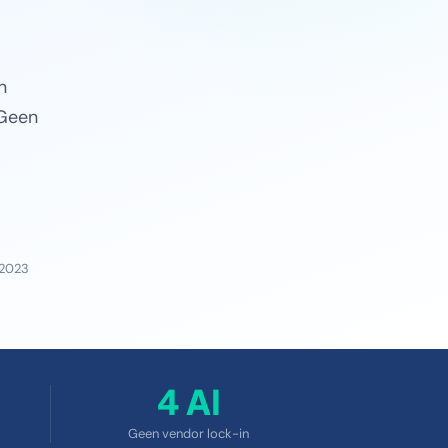
n
 Geen
 2023
4 AI
Geen vendor lock-in