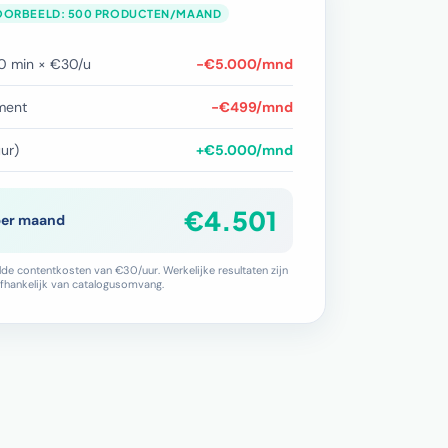
OORBEELD: 500 PRODUCTEN/MAAND
0 min × €30/u
−€5.000/mnd
ment
−€499/mnd
ur)
+€5.000/mnd
€4.501
per maand
e contentkosten van €30/uur. Werkelijke resultaten zijn
fhankelijk van catalogusomvang.