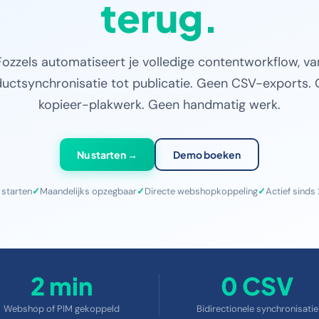
terug.
Fozzels automatiseert je volledige contentworkflow, va
uctsynchronisatie tot publicatie. Geen CSV-exports.
kopieer-plakwerk. Geen handmatig werk.
Nu starten →
Demo boeken
 starten
Maandelijks opzegbaar
Directe webshopkoppeling
Actief sinds
2 min
0 CSV
Webshop of PIM gekoppeld
Bidirectionele synchronisatie