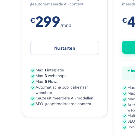
geautomatiseerde AI-content.
meerde
299
€
€
/mnd
Nu starten
Max.
1
integratie
✦ In
Max.
3
webshops
Max.
5
Flows
Automatische publicatie naar
Max
webshop
Max
Keuze uit meerdere AI-modellen
Max
SEO-geoptimaliseerde content
Auto
web
Mult
SEO
Dyn