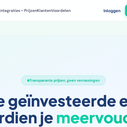
Integraties
Prijzen
Klanten
Voordelen
Inloggen
Transparante prijzen, geen verrassingen
e geïnvesteerde 
rdien je
meervou