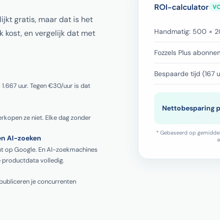
ROI-calculator
V
jkt gratis, maar dat is het
Handmatig: 500 × 2
k kost, en vergelijk dat met
Fozzels Plus abonne
Bespaarde tijd (167 u
 1.667 uur. Tegen €30/uur is dat
Nettobesparing 
rkopen ze niet. Elke dag zonder
* Gebaseerd op gemiddeld
en AI-zoeken
a
cht op Google. En AI-zoekmachines
 productdata volledig.
, publiceren je concurrenten