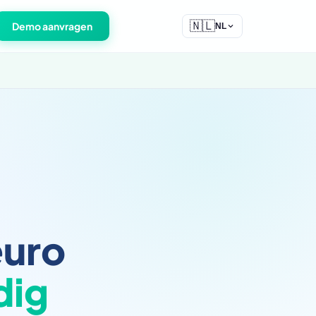
🇳🇱
Demo aanvragen
NL
euro
dig