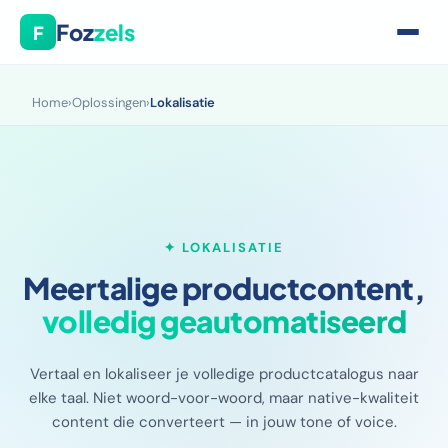
Foz
zels
F
Home
›
Oplossingen
›
Lokalisatie
✦ LOKALISATIE
Meertalige productcontent,
volledig geautomatiseerd
Vertaal en lokaliseer je volledige productcatalogus naar
elke taal. Niet woord-voor-woord, maar native-kwaliteit
content die converteert — in jouw tone of voice.