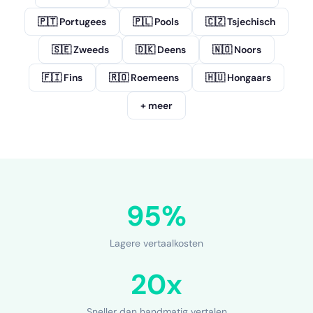
🇵🇹 Portugees
🇵🇱 Pools
🇨🇿 Tsjechisch
🇸🇪 Zweeds
🇩🇰 Deens
🇳🇴 Noors
🇫🇮 Fins
🇷🇴 Roemeens
🇭🇺 Hongaars
+ meer
95%
Lagere vertaalkosten
20x
Sneller dan handmatig vertalen