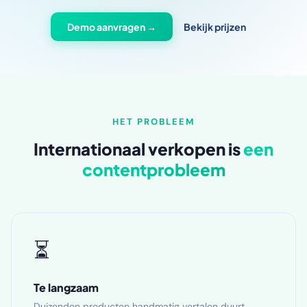
Demo aanvragen →
Bekijk prijzen
HET PROBLEEM
Internationaal verkopen is
een
contentprobleem
⏳
Te langzaam
Duizenden producten handmatig vertalen duurt