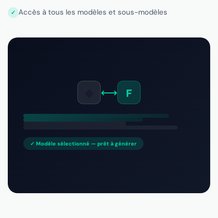
Accès à tous les modèles et sous-modèles
◆
⟷
F
✓ Modèle sélectionné — prêt à générer