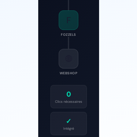
F
FOZZELS
🌐
WEBSHOP
0
Clics nécessaires
✓
Intégré