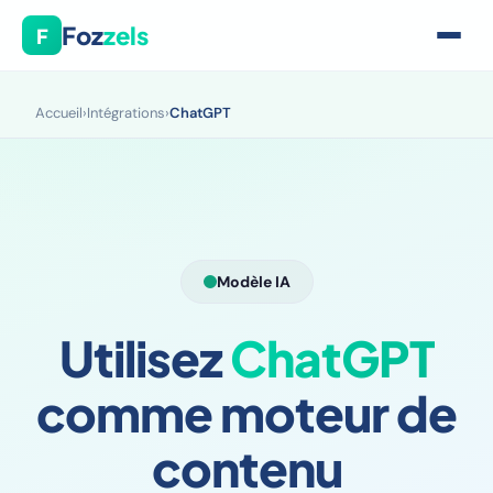
Foz
zels
F
Accueil
›
Intégrations
›
ChatGPT
Modèle IA
Utilisez
ChatGPT
comme moteur de
contenu