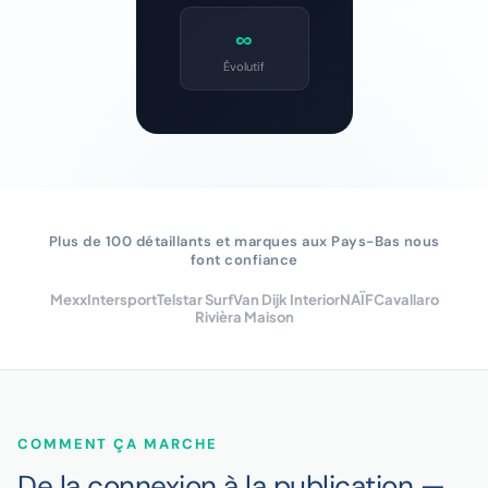
∞
Évolutif
Plus de 100 détaillants et marques aux Pays-Bas nous
font confiance
Mexx
Intersport
Telstar Surf
Van Dijk Interior
NAÏF
Cavallaro
Rivièra Maison
COMMENT ÇA MARCHE
De la connexion à la publication —