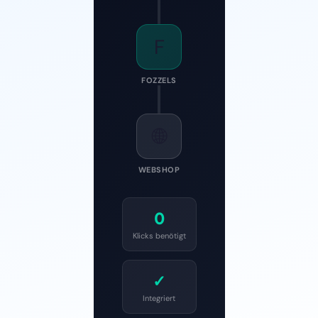
F
FOZZELS
🌐
WEBSHOP
0
Klicks benötigt
✓
Integriert