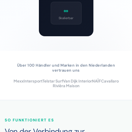
∞
Skalierbar
Über 100 Händler und Marken in den Niederlanden
vertrauen uns
Mexx
Intersport
Telstar Surf
Van Dijk Interior
NAÏF
Cavallaro
Rivièra Maison
SO FUNKTIONIERT ES
Von der Verbindung zur