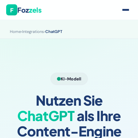
Foz
zels
F
Home
›
Integrations
›
ChatGPT
KI-Modell
Nutzen Sie
ChatGPT
als Ihre
Content-Engine