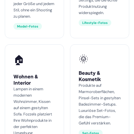
Settings, die die echte
jeder Größe und jedem
Produktnutzung
Stil, ohne ein Shooting
widerspiegeln.
zu planen.
Lifestyle-Fotos
Model-Fotos
🌞
🏠
Beauty &
Wohnen &
Kosmetik
Interior
Produkte auf
Lampen in einem
Marmoroberflächen,
modernen
Pinsel-Sets in gestylten
Wohnzimmer, Kissen
Badezimmer-Setups.
auf einem gestylten
Luxuriöse Set-Fotos,
Sofa. Fozzels platziert
die das Premium-
Ihre Wohnprodukte in
Gefühl verstärken.
der perfekten
Umgebung.
Set-Fotos