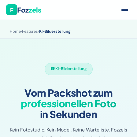
Foz
zels
F
Home
›
Features
›
KI-Bilderstellung
📷 KI-Bilderstellung
Vom Packshot zum
professionellen Foto
in Sekunden
Kein Fotostudio. Kein Model. Keine Warteliste. Fozzels