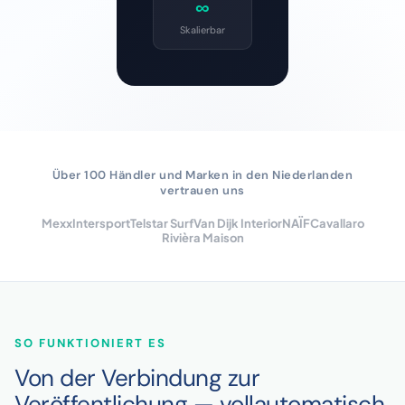
∞
Skalierbar
Über 100 Händler und Marken in den Niederlanden
vertrauen uns
Mexx
Intersport
Telstar Surf
Van Dijk Interior
NAÏF
Cavallaro
Rivièra Maison
SO FUNKTIONIERT ES
Von der Verbindung zur
Veröffentlichung — vollautomatisch