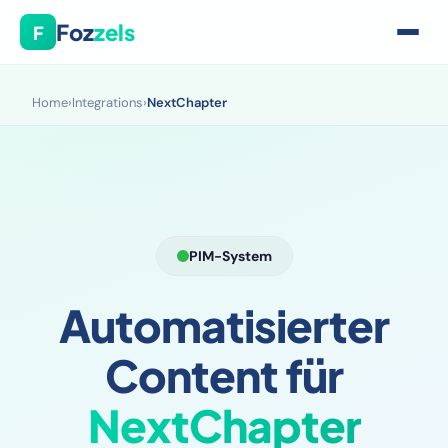
Foz
zels
F
Home
›
Integrations
›
NextChapter
PIM-System
Automatisierter
Content für
NextChapter