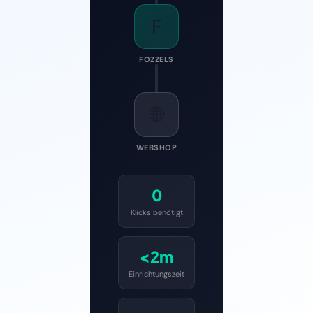
F
FOZZELS
🌐
WEBSHOP
0
Klicks benötigt
<2m
Einrichtungszeit