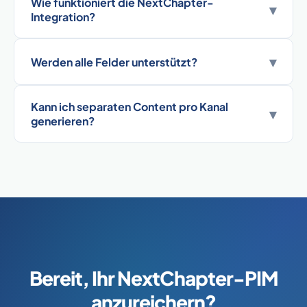
Wie funktioniert die NextChapter-
▾
Integration?
▾
Werden alle Felder unterstützt?
Kann ich separaten Content pro Kanal
▾
generieren?
Bereit, Ihr NextChapter-PIM
anzureichern?