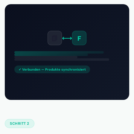
📗
⟷
F
✓ Verbunden — Produkte synchronisiert
SCHRITT 2