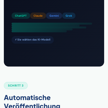
ChatGPT
Claude
Gemini
Grok
⚡ Sie wählen das KI-Modell
SCHRITT 3
Automatische
Veröffentlichung