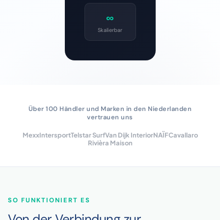
∞
Skalierbar
Über 100 Händler und Marken in den Niederlanden
vertrauen uns
Mexx
Intersport
Telstar Surf
Van Dijk Interior
NAÏF
Cavallaro
Rivièra Maison
SO FUNKTIONIERT ES
Von der Verbindung zur