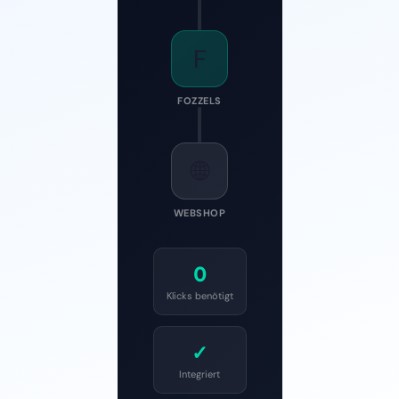
F
FOZZELS
🌐
WEBSHOP
0
Klicks benötigt
✓
Integriert