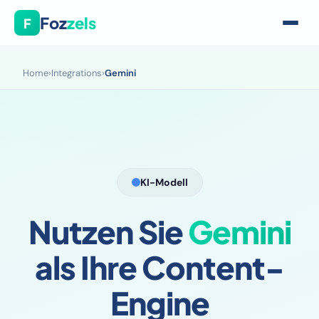
Foz
zels
F
Home
›
Integrations
›
Gemini
KI-Modell
Nutzen Sie
Gemini
als Ihre Content-
Engine