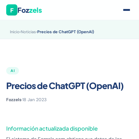
Foz
zels
F
Inicio
›
Noticias
›
Precios de ChatGPT (OpenAI)
AI
Precios de ChatGPT (OpenAI)
Fozzels
·
18 Jan 2023
Información actualizada disponible