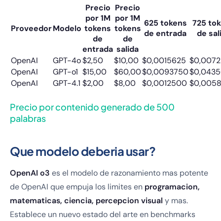
Precio
Precio
por 1M
por 1M
625 tokens
725 to
Proveedor
Modelo
tokens
tokens
de entrada
de sal
de
de
entrada
salida
OpenAI
GPT-4o
$2,50
$10,00
$0,0015625
$0,007
OpenAI
GPT-o1
$15,00
$60,00
$0,0093750
$0,043
OpenAI
GPT-4.1
$2,00
$8,00
$0,0012500
$0,005
Precio por contenido generado de 500
palabras
Que modelo deberia usar?
OpenAI o3
es el modelo de razonamiento mas potente
de OpenAI que empuja los limites en
programacion,
matematicas, ciencia, percepcion visual
y mas.
Establece un nuevo estado del arte en benchmarks