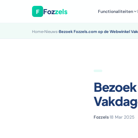
Foz
zels
F
Functionaliteiten
Home
›
Nieuws
›
Bezoek Fozzels.com op de Webwinkel Va
Bezoek
Vakdag
Fozzels
·
18 Mar 2025