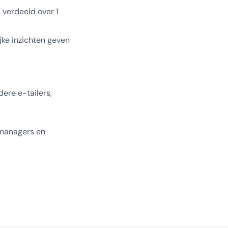
 verdeeld over 1
jke inzichten geven
ere e-tailers,
 managers en