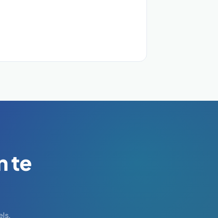
n te
ls.