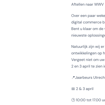
Aftellen naar WWV
Over een paar weken
digital commerce br
Bent u klaar om de
nieuwste oplossinge
Natuurlijk zijn wij 
ontwikkelingen op h
Vergeet niet om uw g
2 en 3 april te zien
📍Jaarbeurs Utrech
📅 2 & 3 april
🕒 10:00 tot 17.00 u