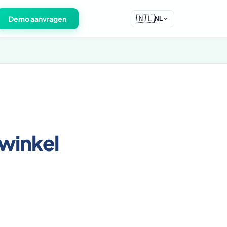
🇳🇱
Demo aanvragen
NL
winkel