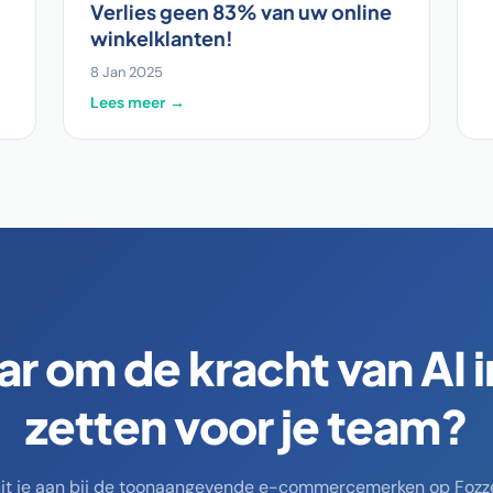
Verlies geen 83% van uw online
winkelklanten!
8 Jan 2025
Lees meer →
ar om de kracht van AI i
zetten voor je team?
uit je aan bij de toonaangevende e-commercemerken op Fozze