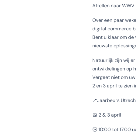
Aftellen naar WWV
Over een paar weken
digital commerce br
Bent u klaar om de
nieuwste oplossinge
Natuurlijk zijn wij 
ontwikkelingen op h
Vergeet niet om uw g
2 en 3 april te zien
📍Jaarbeurs Utrech
📅 2 & 3 april
🕒 10:00 tot 17.00 u