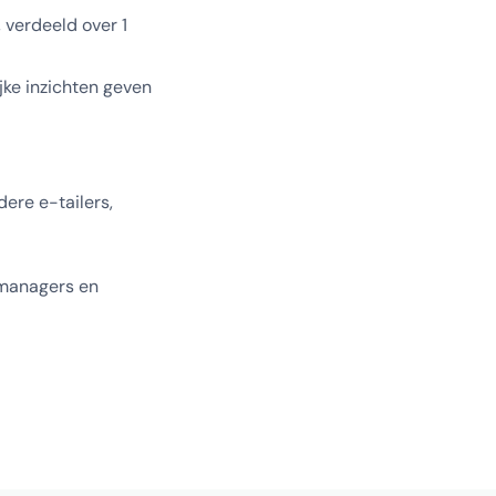
 verdeeld over 1
jke inzichten geven
ere e-tailers,
 managers en