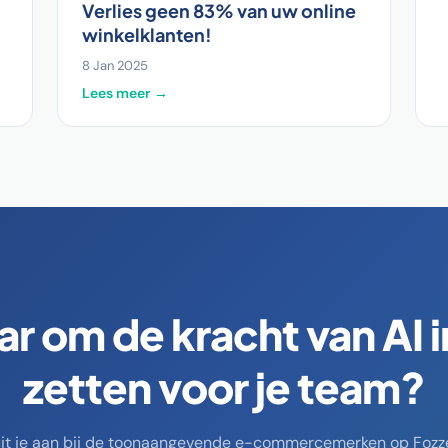
Verlies geen 83% van uw online
winkelklanten!
8 Jan 2025
Lees meer →
ar om de kracht van AI i
zetten voor je team?
uit je aan bij de toonaangevende e-commercemerken op Fozze