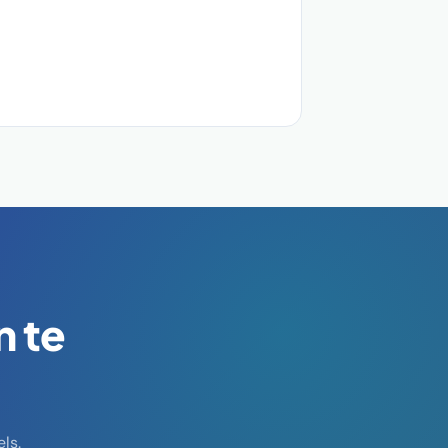
n te
ls.