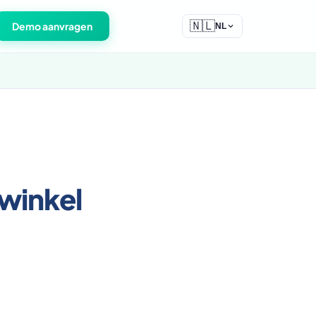
🇳🇱
Demo aanvragen
NL
winkel