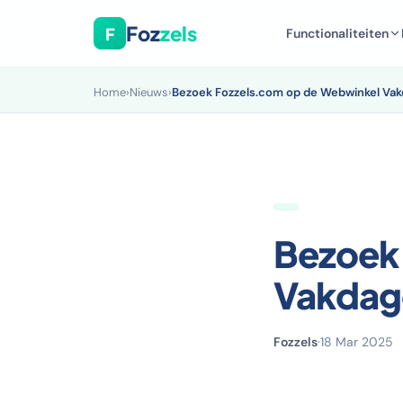
Foz
zels
F
Functionaliteiten
Home
›
Nieuws
›
Bezoek Fozzels.com op de Webwinkel Va
Bezoek
Vakdag
Fozzels
·
18 Mar 2025