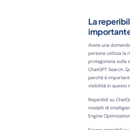
La reperibi
importante
Avete una domanda,
persone utilizza la
protagonista sulla 
ChatGPT Search. Que
perché è importante
visibilità in questo
Reperibili su ChatGP
modelli di intellig
Engine Optimization
Essere reperibili s