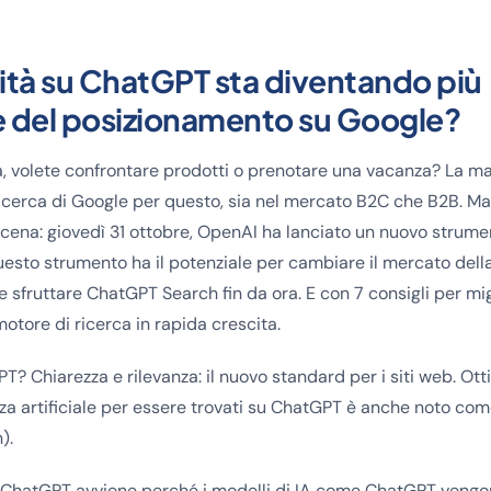
lità su ChatGPT sta diventando più
 del posizionamento su Google?
 volete confrontare prodotti o prenotare una vacanza? La ma
 ricerca di Google per questo, sia nel mercato B2C che B2B. Ma
scena: giovedì 31 ottobre, OpenAI ha lanciato un nuovo strum
sto strumento ha il potenziale per cambiare il mercato della
 sfruttare ChatGPT Search fin da ora. E con 7 consigli per mig
 motore di ricerca in rapida crescita.
T? Chiarezza e rilevanza: il nuovo standard per i siti web. Ott
enza artificiale per essere trovati su ChatGPT è anche noto c
).
u ChatGPT avviene perché i modelli di IA come ChatGPT vengo