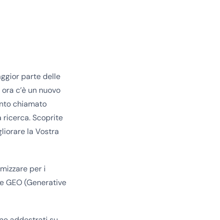
ggior parte delle
 ora c’è un nuovo
ento chiamato
 ricerca. Scoprite
liorare la Vostra
imizzare per i
ome GEO (Generative
no addestrati su