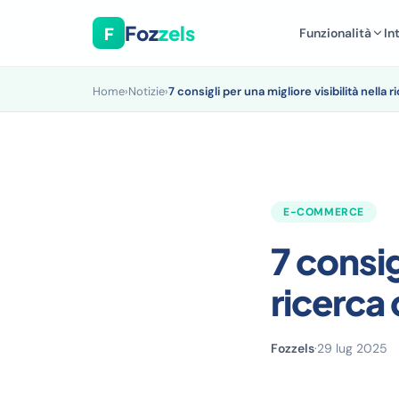
Foz
zels
F
Funzionalità
In
Home
›
Notizie
›
7 consigli per una migliore visibilità nella
E-COMMERCE
7 consig
ricerca
Fozzels
·
29 lug 2025