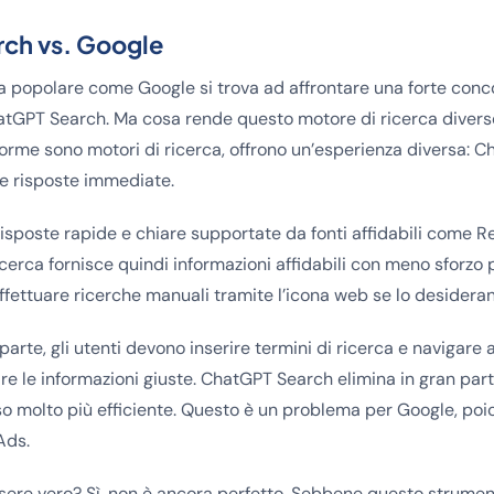
ch vs. Google
a popolare come Google si trova ad affrontare una forte con
hatGPT Search. Ma cosa rende questo motore di ricerca diver
orme sono motori di ricerca, offrono un’esperienza diversa: C
re risposte immediate.
risposte rapide e chiare supportate da fonti affidabili come R
erca fornisce quindi informazioni affidabili con meno sforzo pe
effettuare ricerche manuali tramite l’icona web se lo desideran
parte, gli utenti devono inserire termini di ricerca e navigare
vare le informazioni giuste. ChatGPT Search elimina in gran par
o molto più efficiente. Questo è un problema per Google, poi
Ads.
sere vero? Sì, non è ancora perfetto. Sebbene questo strumento