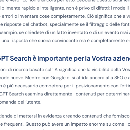
ilmente rapido e intelligente, non è privo di difetti: i modell
rrori o inventare cose completamente. Ciò significa che a vo
le risposte del chatbot, specialmente se il filtraggio delle fon
sempio, se chiedete di un fatto inventato o di un evento mai
e una risposta che suona convincente ma è completamente er
T Search è importante per la Vostra azie
oni di ricerca basate sull’IA significa che la visibilità della V
odo nuovo. Mentre con Google ci si affida ancora alla SEO e a
è più necessario competere per il posizionamento con l’otti
GPT Search esamina direttamente i contenuti per determinare
 domanda dell’utente.
ziende di mettersi in evidenza creando contenuti che fornisco
e frequenti. Questo può avere un impatto enorme su come i cl