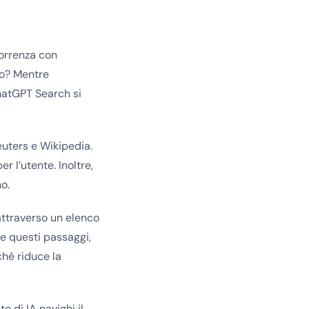
correnza con
so? Mentre
hatGPT Search si
euters e Wikipedia.
r l’utente. Inoltre,
o.
 attraverso un elenco
te questi passaggi,
ché riduce la
 di IA navighi il