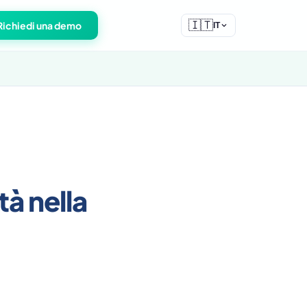
🇮🇹
Richiedi una demo
IT
tà nella