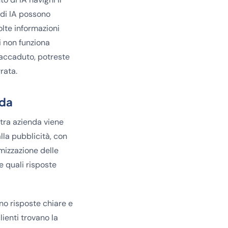
i di IA possono
lte informazioni
ti non funziona
 accaduto, potreste
rata.
nda
ostra azienda viene
lla pubblicità, con
mizzazione delle
 quali risposte
no risposte chiare e
ienti trovano la