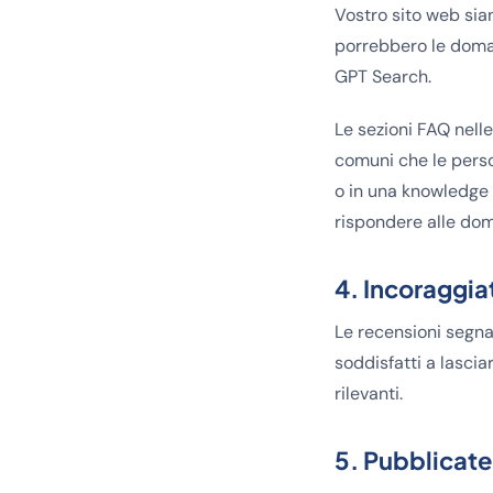
Vostro sito web sian
porrebbero le doman
GPT Search.
Le sezioni FAQ nell
comuni che le perso
o in una knowledge 
rispondere alle dom
4. Incoraggiat
Le recensioni segnal
soddisfatti a lasci
rilevanti.
5. Pubblicate