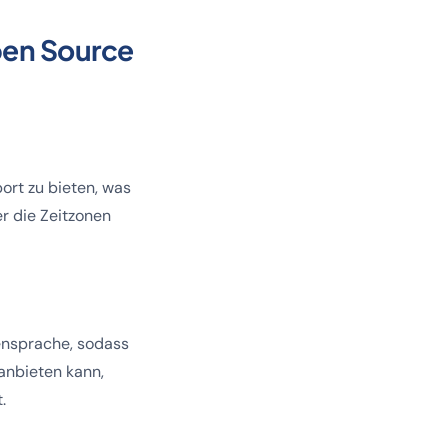
pen Source
rt zu bieten, was
er die Zeitzonen
ensprache, sodass
anbieten kann,
.