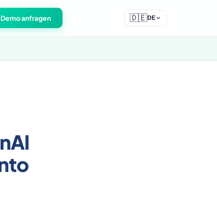
🇩🇪
Demo anfragen
DE
enAI
nto