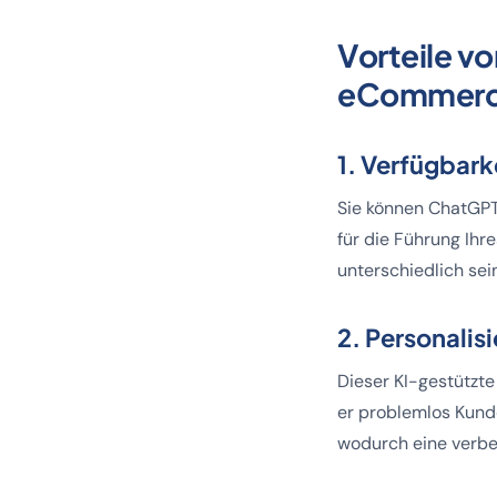
Vorteile v
eCommer
1. Verfügbark
Sie können ChatGPT
für die Führung Ihr
unterschiedlich sei
2. Personalis
Dieser KI-gestützt
er problemlos Kund
wodurch eine verbes