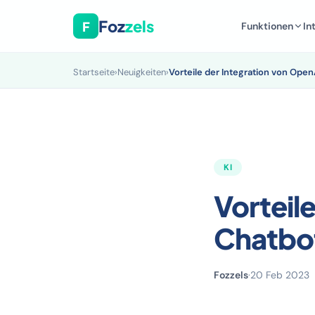
Foz
zels
F
Funktionen
In
Startseite
›
Neuigkeiten
›
Vorteile der Integration von Ope
KI
Vorteil
Chatbo
Fozzels
·
20 Feb 2023