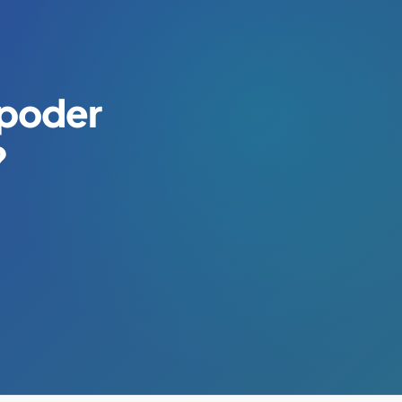
 poder
?