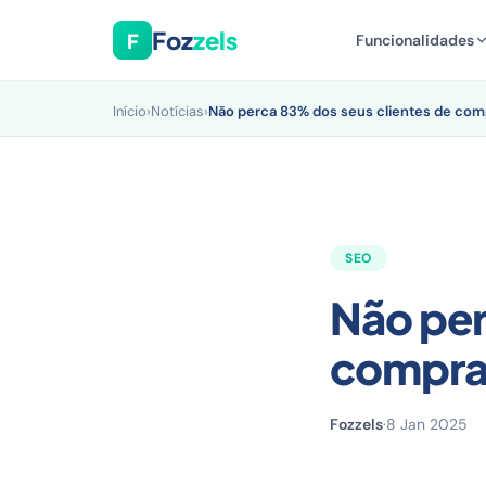
Foz
zels
F
Funcionalidades
Início
›
Notícias
›
Não perca 83% dos seus clientes de comp
SEO
Não per
compras
Fozzels
·
8 Jan 2025