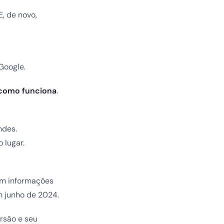
, de novo,
Google.
como funciona
.
ndes.
 lugar.
om informações
m junho de 2024.
rsão e seu