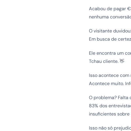
Acabou de pagar €0,
nenhuma conversã
O visitante duvidou
Em busca de certeza
Ele encontra um co
Tchau cliente. 👋
Isso acontece com 
Acontece muito. In
O problema? Falta 
83% dos entrevista
insuficientes sobr
Isso não só prejud