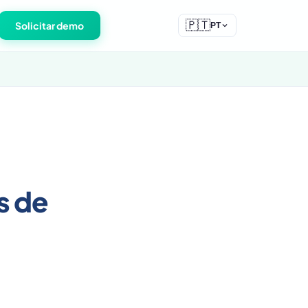
🇵🇹
Solicitar demo
PT
s de