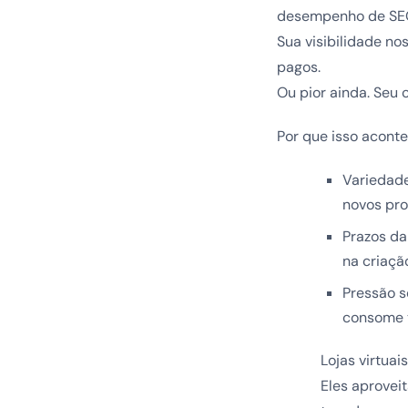
desempenho de SEO 
Sua visibilidade n
pagos.
Ou pior ainda. Seu 
Por que isso acont
Variedade
novos pro
Prazos da
na criaçã
Pressão s
consome t
Lojas virtua
Eles aprovei