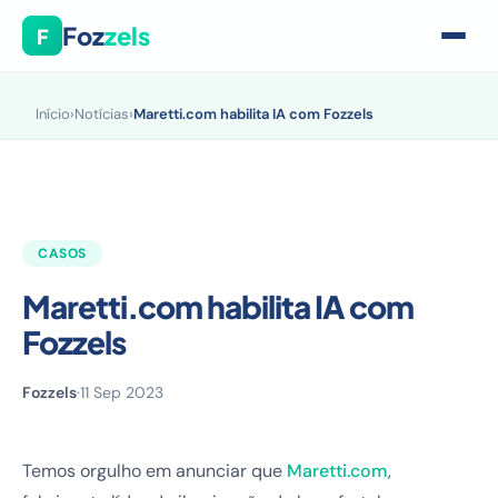
Foz
zels
F
Início
›
Notícias
›
Maretti.com habilita IA com Fozzels
CASOS
Maretti.com habilita IA com
Fozzels
Fozzels
·
11 Sep 2023
Temos orgulho em anunciar que
Maretti.com
,