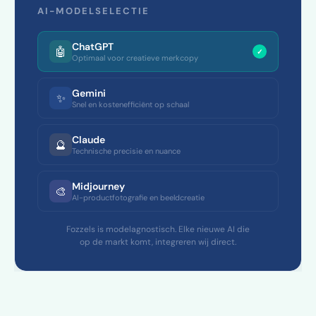
AI-MODELSELECTIE
ChatGPT
🤖
✓
Optimaal voor creatieve merkcopy
Gemini
✨
Snel en kostenefficiënt op schaal
Claude
🔮
Technische precisie en nuance
Midjourney
🎨
AI-productfotografie en beeldcreatie
Fozzels is modelagnostisch. Elke nieuwe AI die
op de markt komt, integreren wij direct.