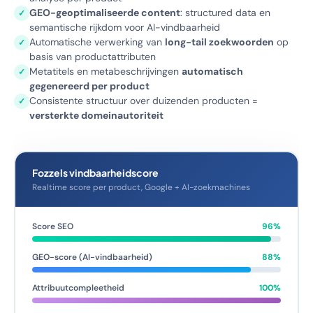
GEO-geoptimaliseerde content
: structured data en
✓
semantische rijkdom voor AI-vindbaarheid
Automatische verwerking van
long-tail zoekwoorden
op
✓
basis van productattributen
Metatitels en metabeschrijvingen
automatisch
✓
gegenereerd per product
Consistente structuur over duizenden producten =
✓
versterkte domeinautoriteit
Fozzels vindbaarheidscore
Realtime score per product, Google + AI-zoekmachines
Score SEO
96%
GEO-score (AI-vindbaarheid)
88%
Attribuutcompleetheid
100%