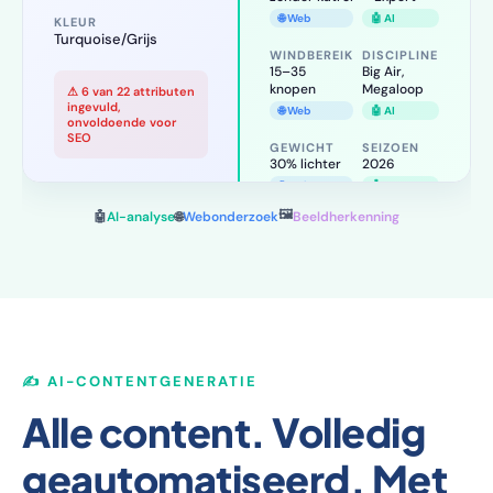
🌐 Web
🤖 AI
9m
WINDBEREIK
DISCIPLINE
KLEUR
15–35 knopen
Big Air, Megaloop
Turquoise/Grijs
🌐 Web
🤖 AI
⚠ 6 van 22
GEWICHT
SEIZOEN
attributen
30% lichter
2026
ingevuld,
🌐 Web
🤖 AI
onvoldoende
voor SEO
✓ 22/22 attributen compleet,
🖼️
🤖
AI-analyse
🌐
Webonderzoek
Beeldherkenning
SEO-score: 98/100
✍️ AI-CONTENTGENERATIE
Alle content. Volledig
geautomatiseerd. Met