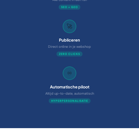
SEO + GEO
🚀
Publiceren
Direct online in je webshop
ZERO CLICKS
♾️
Automatische piloot
Altijd up-to-date, automatisch
HYPERPERSONALISATIE