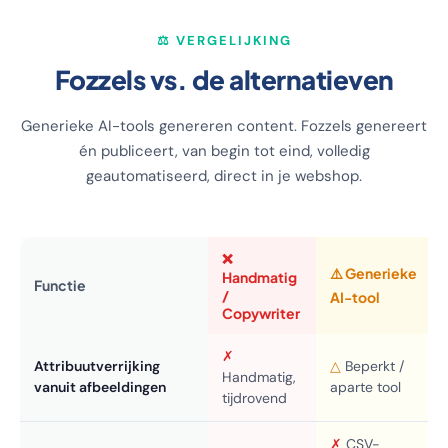
⚖️ VERGELIJKING
Fozzels vs. de alternatieven
Generieke AI-tools genereren content. Fozzels genereert
én publiceert, van begin tot eind, volledig
geautomatiseerd, direct in je webshop.
❌
⚠️ Generieke
Handmatig
Functie
/
AI-tool
Copywriter
✗
Attribuutverrijking
△
Beperkt /
Handmatig,
vanuit afbeeldingen
aparte tool
tijdrovend
✗
CSV-