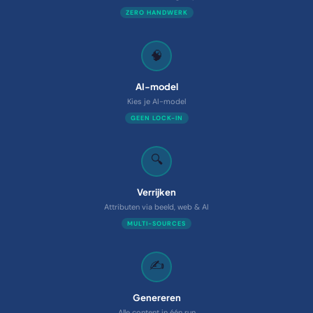
ZERO HANDWERK
🧠
AI-model
Kies je AI-model
GEEN LOCK-IN
🔍
Verrijken
Attributen via beeld, web & AI
MULTI-SOURCES
✍️
Genereren
Alle content in één run