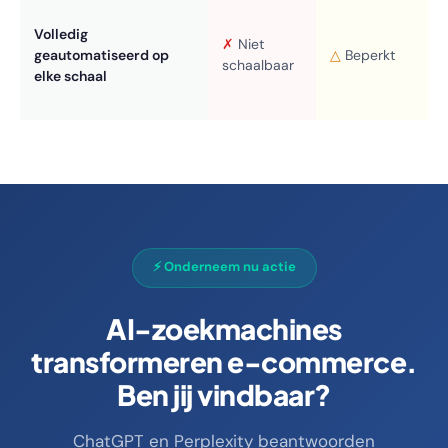
Volledig
✗
Niet
geautomatiseerd op
△
Beperkt
schaalbaar
elke schaal
⚡ Onderneem nu actie
AI-zoekmachines
transformeren e-commerce.
Ben jij vindbaar?
ChatGPT en Perplexity beantwoorden