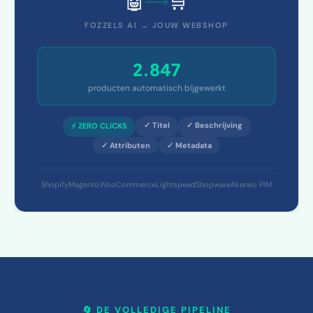
🤖
🛒
⟶
FOZZELS AI → JOUW WEBSHOP
2.847
producten automatisch bijgewerkt
✓ Titel
✓ Beschrijving
⚡ ZERO CLICKS
✓ Attributen
✓ Metadata
Shopify
Magento
WooCommerce
Lightspeed
Shopware
Akeneo PIM
🔄 DE VOLLEDIGE PIPELINE