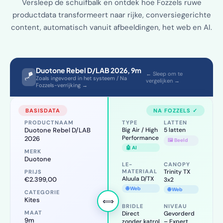
Versleep de schuifbalk en ontdek hoe Fozzels ruwe
productdata transformeert naar rijke, conversiegerichte
content, automatisch vanuit afbeeldingen, het web en AI.
Duotone Rebel D/LAB 2026, 9m
🪁
← Sleep om te
Zoals ingevoerd in het systeem / Na
vergelijken →
Fozzels-verrijking →
BASISDATA
NA FOZZELS ✓
PRODUCTNAAM
TYPE
LATTEN
Duotone
Big Air / High
5 latten
Performance
Rebel D/LAB
🖼️ Beeld
2026
🤖 AI
MERK
LE-MATERIAAL
CANOPY
Duotone
Aluula D/TX
Trinity TX 3x2
PRIJS
🌐 Web
🌐 Web
€2.399,00
BRIDLE
NIVEAU
⟺
CATEGORIE
Direct zonder
Gevorderd –
Kites
katrol
Expert
MAAT