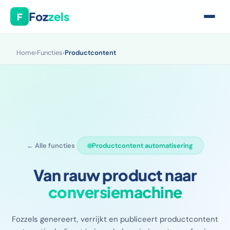
Foz
zels
F
Home
›
Functies
›
Productcontent
← Alle functies
Productcontent automatisering
Van rauw product naar
conversiemachine
Fozzels genereert, verrijkt en publiceert productcontent