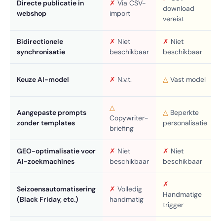
Directe publicatie in
✗
Via CSV-
download
webshop
import
vereist
Bidirectionele
✗
Niet
✗
Niet
synchronisatie
beschikbaar
beschikbaar
Keuze AI-model
✗
N.v.t.
△
Vast model
△
Aangepaste prompts
△
Beperkte
Copywriter-
zonder templates
personalisatie
briefing
GEO-optimalisatie voor
✗
Niet
✗
Niet
AI-zoekmachines
beschikbaar
beschikbaar
✗
Seizoensautomatisering
✗
Volledig
Handmatige
(Black Friday, etc.)
handmatig
trigger