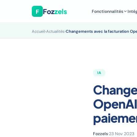
Foz
zels
F
Fonctionnalités
Inté
Accueil
›
Actualités
›
Changements avec la facturation Op
IA
Changem
OpenAI 
paieme
Fozzels
·
23 Nov 2023