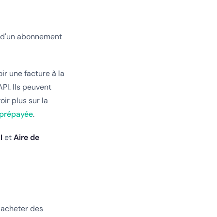
 d'un abonnement
ir une facture à la
API. Ils peuvent
oir plus sur la
n prépayée
.
I
et
Aire de
d'acheter des