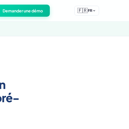
🇫🇷
Demander une démo
FR
n
pré-