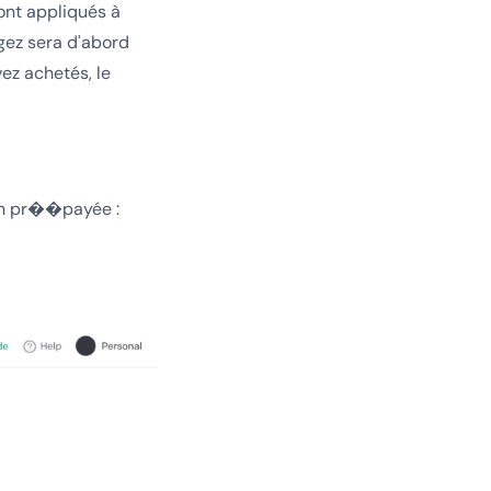
ront appliqués à
agez sera d'abord
ez achetés, le
ion pr��payée :