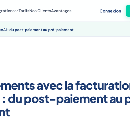
grations
Tarifs
Nos Clients
Avantages
Connexion
enAI : du post-paiement au pré-paiement
ents avec la facturatio
: du post-paiement au 
nt