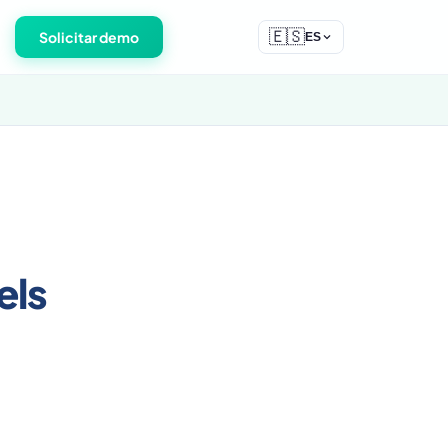
🇪🇸
Solicitar demo
ES
els