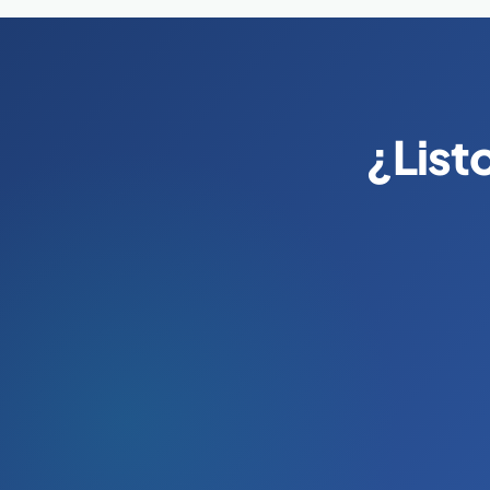
¿List