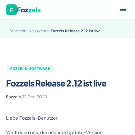
Foz
zels
F
Startseite
›
Neuigkeiten
›
Fozzels Release 2.12 ist live
FOZZELS-SOFTWARE
Fozzels Release 2.12 ist live
Fozzels
·
22 Dec 2023
Liebe Fozzels-Benutzer,
Wir freuen uns, die neueste Update-Version