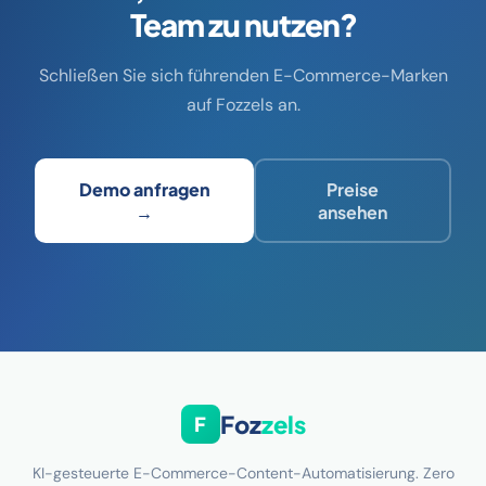
Team zu nutzen?
Schließen Sie sich führenden E-Commerce-Marken
auf Fozzels an.
Demo anfragen
Preise
→
ansehen
Foz
zels
F
KI-gesteuerte E-Commerce-Content-Automatisierung. Zero