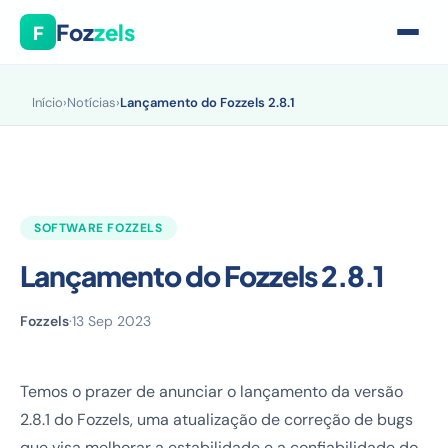
Foz
zels
F
Início
›
Notícias
›
Lançamento do Fozzels 2.8.1
SOFTWARE FOZZELS
Lançamento do Fozzels 2.8.1
Fozzels
·
13 Sep 2023
Temos o prazer de anunciar o lançamento da versão
2.8.1 do Fozzels, uma atualização de correção de bugs
que visa melhorar a estabilidade e a confiabilidade do