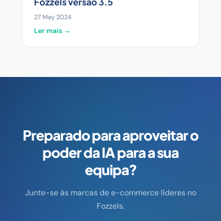
Fozzels versão 3.5
27 May 2024
Ler mais →
Preparado para aproveitar o
poder da IA para a sua
equipa?
Junte-se às marcas de e-commerce líderes no
Fozzels.