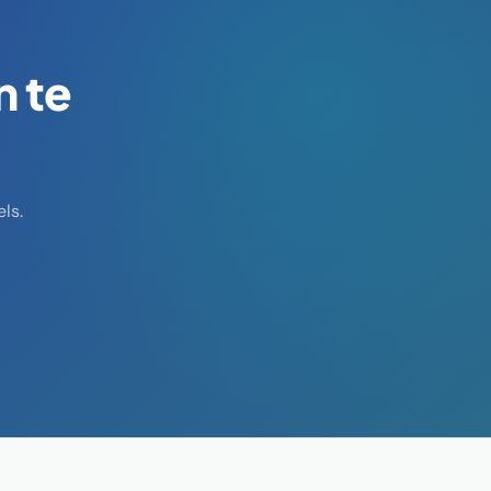
n te
ls.