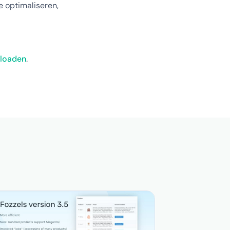
 optimaliseren,
nloaden
.