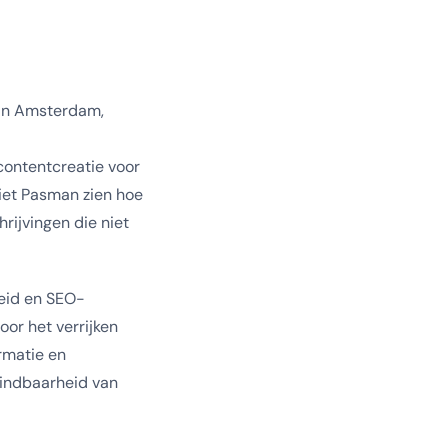
 in Amsterdam,
contentcreatie voor
iet Pasman zien hoe
rijvingen die niet
heid en SEO-
or het verrijken
rmatie en
vindbaarheid van