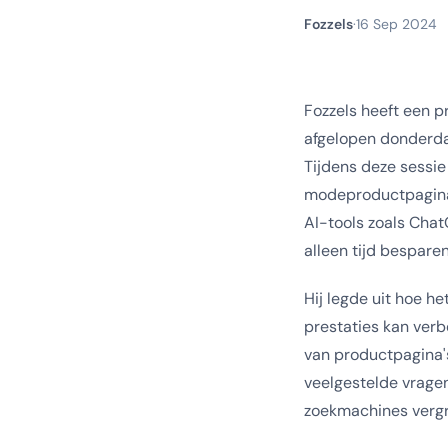
Fozzels
·
16 Sep 2024
Fozzels heeft een 
afgelopen donderda
Tijdens deze sessi
modeproductpagina'
AI-tools zoals Chat
alleen tijd bespare
Hij legde uit hoe h
prestaties kan verb
van productpagina's
veelgestelde vrage
zoekmachines vergro