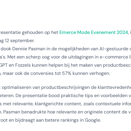
presentatie gehouden op het
Emerce Mode Evenement 2024
,
g 12 september.
e dook Dennie Pasman in de mogelijkheden van AI-gestuurde 
s. Met een scherp oog voor de uitdagingen in e-commerce l
GPT en Fozzels kunnen helpen bij het maken van productbesch
n, maar ook de conversies tot 57% kunnen verhogen.
et optimaliseren van productbeschrijvingen de klanttevreden
eteren. De presentatie bood praktische tips en voorbeelden vo
 met relevante, klantgerichte content, zoals contextuele info
n. Pasman benadrukte hoe relevante en originele content de 
ot en bijdraagt aan betere rankings in Google.