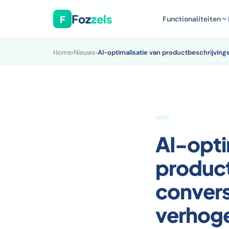
Foz
zels
F
Functionaliteiten
Home
›
Nieuws
›
AI-optimalisatie van productbeschrijvi
AI-opti
product
conver
verhog