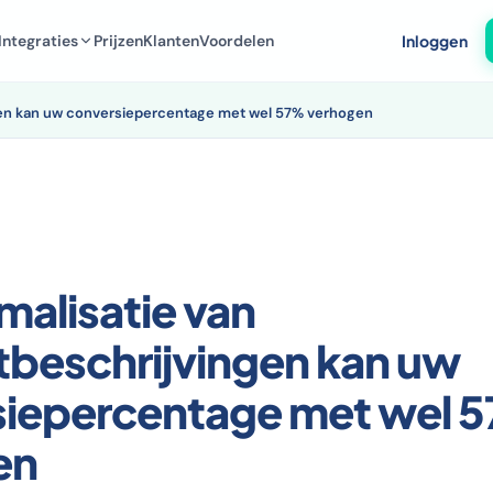
Integraties
Prijzen
Klanten
Voordelen
Inloggen
ngen kan uw conversiepercentage met wel 57% verhogen
malisatie van
beschrijvingen kan uw
siepercentage met wel 
en