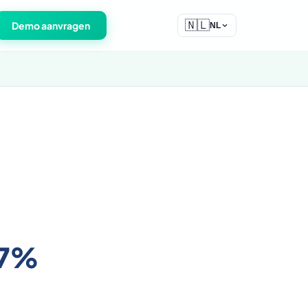
🇳🇱
Demo aanvragen
NL
57%