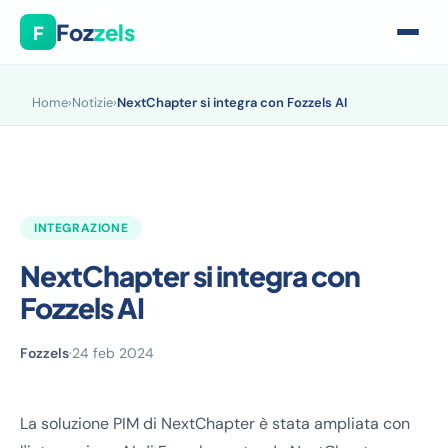
Foz
zels
F
Home
›
Notizie
›
NextChapter si integra con Fozzels AI
INTEGRAZIONE
NextChapter si integra con
Fozzels AI
Fozzels
·
24 feb 2024
La soluzione PIM di NextChapter è stata ampliata con