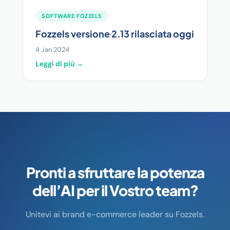
SOFTWARE FOZZELS
Fozzels versione 2.13 rilasciata oggi
4 Jan 2024
Leggi di più →
Pronti a sfruttare la potenza
dell’AI per il Vostro team?
Unitevi ai brand e-commerce leader su Fozzels.