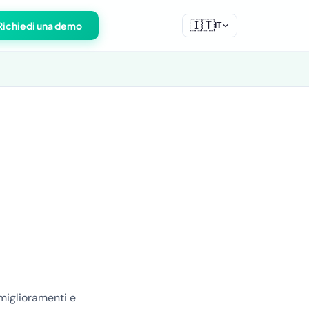
🇮🇹
Richiedi una demo
IT
 miglioramenti e