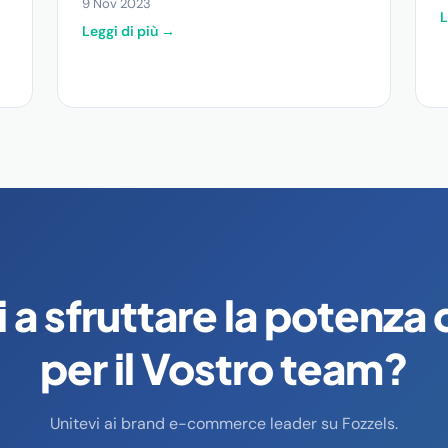
9 Nov 2023
L
Leggi di più →
 a sfruttare la potenza 
per il Vostro team?
Unitevi ai brand e-commerce leader su Fozzels.