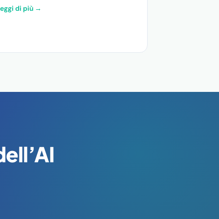
eggi di più →
dell’AI