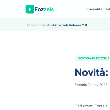
Foz
zels
F
Funzionalità
In
Home
›
Notizie
›
Novità: Fozzels Release 2.11
SOFTWARE FOZZELS
Novità:
Fozzels
·
24 nov 2023
Cari utenti Fozzels!