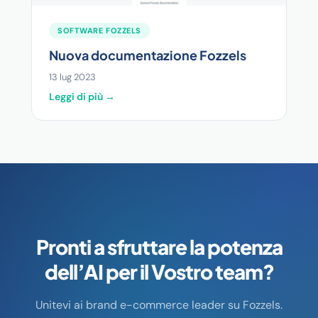
SOFTWARE FOZZELS
Nuova documentazione Fozzels
13 lug 2023
Leggi di più →
Pronti a sfruttare la potenza
dell’AI per il Vostro team?
Unitevi ai brand e-commerce leader su Fozzels.