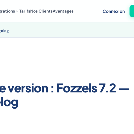
grations
Tarifs
Nos Clients
Avantages
Connexion
gelog
e version : Fozzels 7.2 —
log