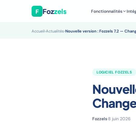
Foz
zels
F
Fonctionnalités
Inté
Accueil
›
Actualités
›
Nouvelle version : Fozzels 7.2 — Chan
LOGICIEL FOZZELS
Nouvell
Change
Fozzels
·
8 juin 2026