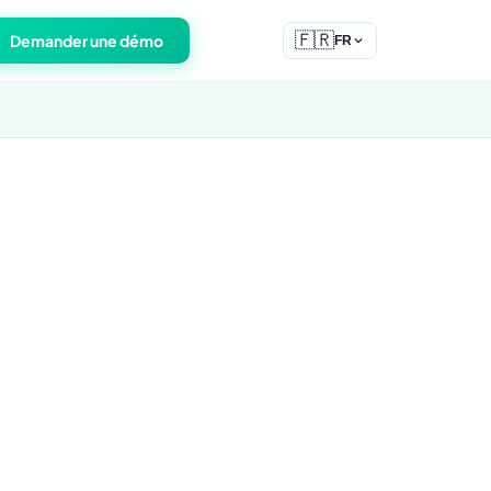
🇫🇷
Demander une démo
FR