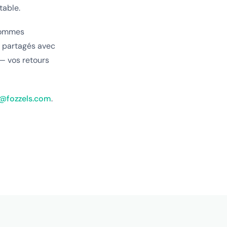
table.
 sommes
 partagés avec
 — vos retours
@fozzels.com
.