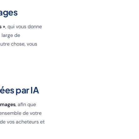
mages
s »
, qui vous donne
s large de
autre chose, vous
ées par IA
 images
, afin que
'ensemble de votre
de vos acheteurs et